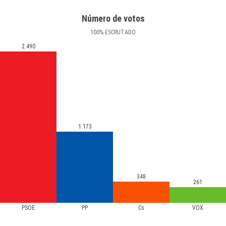
Número de votos
100
%
ESCRUTADO
2.490
1.173
348
261
PSOE
PP
Cs
VOX