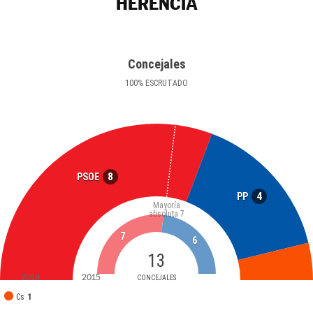
HERENCIA
Concejales
100
%
ESCRUTADO
8
PSOE
4
PP
Mayoría
absoluta
7
7
6
13
2019
2015
CONCEJALES
Cs
1