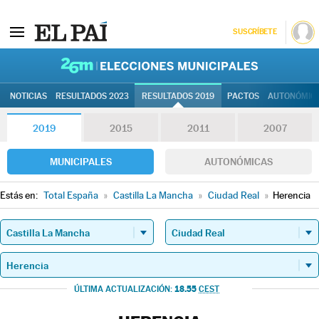
SUSCRÍBETE
26M | Elec
NOTICIAS
RESULTADOS 2023
RESULTADOS 2019
PACTOS
AUTONÓMIC
2019
2015
2011
2007
MUNICIPALES
AUTONÓMICAS
Estás en:
Total España
»
Castilla La Mancha
»
Ciudad Real
»
Herencia
18.55
ÚLTIMA ACTUALIZACIÓN:
CEST