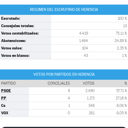
RESUMEN DEL ESCRUTINIO DE HERENCIA
Escrutado:
100 %
Concejales totales:
13
Votos contabilizados:
4.419
75,11 %
Abstenciones:
1.464
24,89 %
Votos nulos:
104
2,35 %
Votos en blanco:
43
1 %
VOTOS POR PARTIDOS EN HERENCIA
PARTIDO
CONCEJALES
VOTOS
%
PSOE
8
2.490
57,71 %
PP
4
1.173
27,18 %
Cs
1
348
8,06 %
VOX
0
261
6,05 %