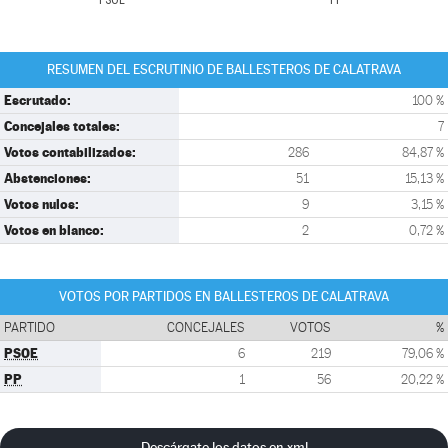
PSOE
PP
RESUMEN DEL ESCRUTINIO DE BALLESTEROS DE CALATRAVA
Escrutado:
100 %
Concejales totales:
7
Votos contabilizados:
286
84,87 %
Abstenciones:
51
15,13 %
Votos nulos:
9
3,15 %
Votos en blanco:
2
0,72 %
VOTOS POR PARTIDOS EN BALLESTEROS DE CALATRAVA
PARTIDO
CONCEJALES
VOTOS
%
PSOE
6
219
79,06 %
PP
1
56
20,22 %
Descárgate los datos en xml