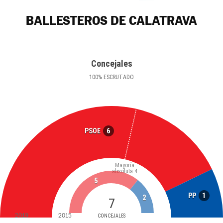
BALLESTEROS DE CALATRAVA
Concejales
100
%
ESCRUTADO
6
PSOE
Mayoría
absoluta
4
5
1
PP
2
7
2019
2015
CONCEJALES