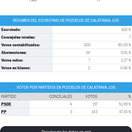
PSOE
PP
RESUMEN DEL ESCRUTINIO DE POZUELOS DE CALATRAVA, LOS
Escrutado:
100 %
Concejales totales:
7
Votos contabilizados:
309
90,09 %
Abstenciones:
34
9,91 %
Votos nulos:
7
2,27 %
Votos en blanco:
2
0,66 %
VOTOS POR PARTIDOS EN POZUELOS DE CALATRAVA, LOS
PARTIDO
CONCEJALES
VOTOS
%
PSOE
4
157
51,99 %
PP
3
143
47,35 %
Descárgate los datos en xml