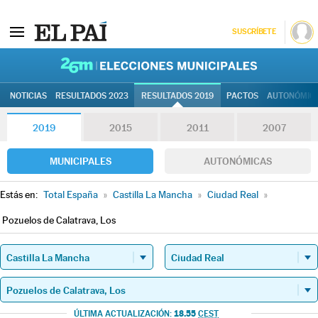
SUSCRÍBETE
26M | Elec
NOTICIAS
RESULTADOS 2023
RESULTADOS 2019
PACTOS
AUTONÓMIC
2019
2015
2011
2007
MUNICIPALES
AUTONÓMICAS
Estás en:
Total España
»
Castilla La Mancha
»
Ciudad Real
»
Pozuelos de Calatrava, Los
18.55
ÚLTIMA ACTUALIZACIÓN:
CEST