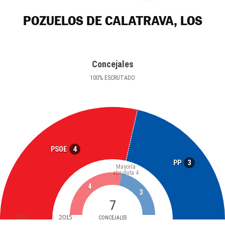
POZUELOS DE CALATRAVA, LOS
Concejales
100
%
ESCRUTADO
4
PSOE
3
PP
Mayoría
absoluta
4
4
3
7
2019
2015
CONCEJALES