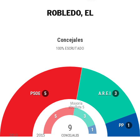
ROBLEDO, EL
Concejales
100
%
ESCRUTADO
5
3
PSOE
A.R.E.I
Mayoría
absoluta
5
5
3
1
PP
9
1
2019
2015
CONCEJALES