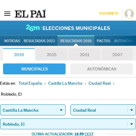
SUSCRÍBETE
26M | Elec
NOTICIAS
RESULTADOS 2023
RESULTADOS 2019
PACTOS
AUTONÓMIC
2019
2015
2011
2007
MUNICIPALES
AUTONÓMICAS
Estás en:
Total España
»
Castilla La Mancha
»
Ciudad Real
»
Robledo, El
18.55
ÚLTIMA ACTUALIZACIÓN:
CEST