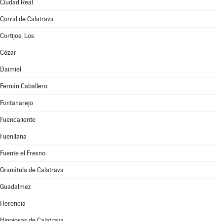
Ciudad Real
Corral de Calatrava
Cortijos, Los
Cózar
Daimiel
Fernán Caballero
Fontanarejo
Fuencaliente
Fuenllana
Fuente el Fresno
Granátula de Calatrava
Guadalmez
Herencia
Hinojosas de Calatrava