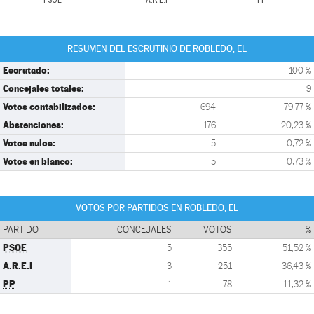
PSOE
A.R.E.I
PP
RESUMEN DEL ESCRUTINIO DE ROBLEDO, EL
Escrutado:
100 %
Concejales totales:
9
Votos contabilizados:
694
79,77 %
Abstenciones:
176
20,23 %
Votos nulos:
5
0,72 %
Votos en blanco:
5
0,73 %
VOTOS POR PARTIDOS EN ROBLEDO, EL
PARTIDO
CONCEJALES
VOTOS
%
PSOE
5
355
51,52 %
A.R.E.I
3
251
36,43 %
PP
1
78
11,32 %