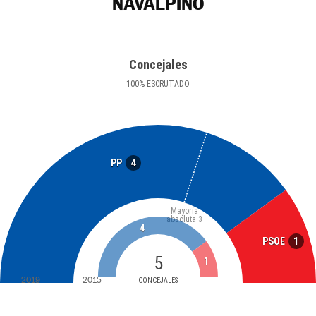
NAVALPINO
Concejales
100
%
ESCRUTADO
4
PP
Mayoría
absoluta
3
4
1
PSOE
5
1
2019
2015
CONCEJALES