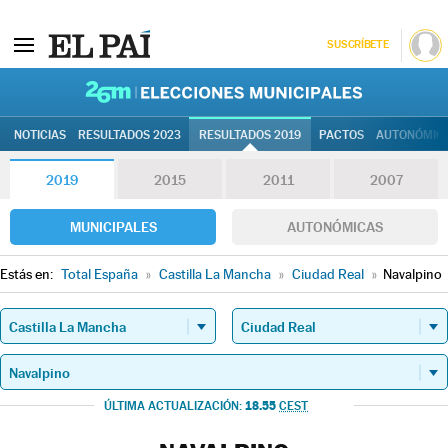
SUSCRÍBETE
26M | Elec
NOTICIAS
RESULTADOS 2023
RESULTADOS 2019
PACTOS
AUTONÓMIC
2019
2015
2011
2007
MUNICIPALES
AUTONÓMICAS
Estás en:
Total España
»
Castilla La Mancha
»
Ciudad Real
»
Navalpino
18.55
ÚLTIMA ACTUALIZACIÓN:
CEST