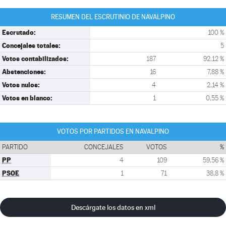
RESUMEN DEL ESCRUTINIO DE NAVALPINO
Escrutado:
100 %
Concejales totales:
5
Votos contabilizados:
187
92,12 %
Abstenciones:
16
7,88 %
Votos nulos:
4
2,14 %
Votos en blanco:
1
0,55 %
VOTOS POR PARTIDOS EN NAVALPINO
PARTIDO
CONCEJALES
VOTOS
%
PP
4
109
59,56 %
PSOE
1
71
38,8 %
Descárgate los datos en xml