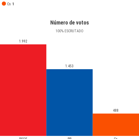
Cs
1
Número de votos
100
%
ESCRUTADO
1.992
1.453
488