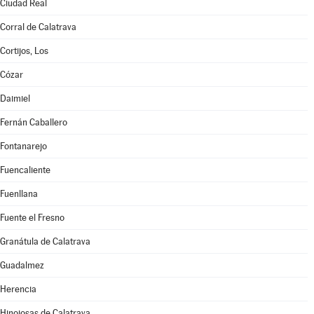
Ciudad Real
Corral de Calatrava
Cortijos, Los
Cózar
Daimiel
Fernán Caballero
Fontanarejo
Fuencaliente
Fuenllana
Fuente el Fresno
Granátula de Calatrava
Guadalmez
Herencia
Hinojosas de Calatrava