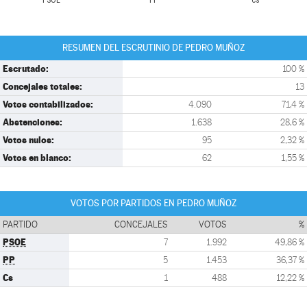
PSOE
PP
Cs
RESUMEN DEL ESCRUTINIO DE PEDRO MUÑOZ
Escrutado:
100 %
Concejales totales:
13
Votos contabilizados:
4.090
71,4 %
Abstenciones:
1.638
28,6 %
Votos nulos:
95
2,32 %
Votos en blanco:
62
1,55 %
VOTOS POR PARTIDOS EN PEDRO MUÑOZ
PARTIDO
CONCEJALES
VOTOS
%
PSOE
7
1.992
49,86 %
PP
5
1.453
36,37 %
Cs
1
488
12,22 %