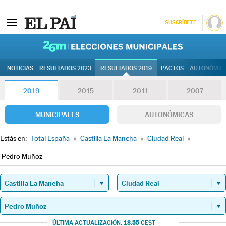
SUSCRÍBETE
26M | Elec
NOTICIAS
RESULTADOS 2023
RESULTADOS 2019
PACTOS
AUTONÓMIC
2019
2015
2011
2007
MUNICIPALES
AUTONÓMICAS
Estás en:
Total España
»
Castilla La Mancha
»
Ciudad Real
»
Pedro Muñoz
18.55
ÚLTIMA ACTUALIZACIÓN:
CEST