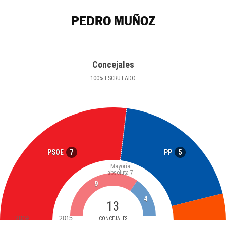
PEDRO MUÑOZ
Concejales
100
%
ESCRUTADO
7
5
PSOE
PP
Mayoría
absoluta
7
9
4
13
2019
2015
CONCEJALES