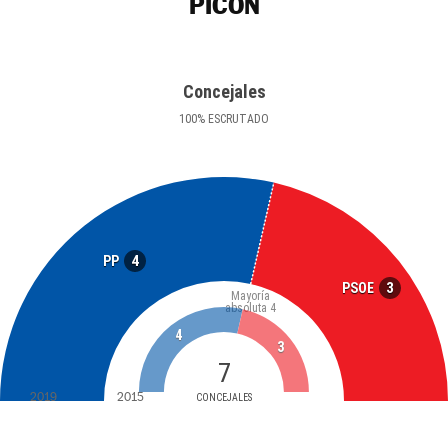
PICÓN
Concejales
100
%
ESCRUTADO
4
PP
3
PSOE
Mayoría
absoluta
4
4
3
7
2019
2015
CONCEJALES