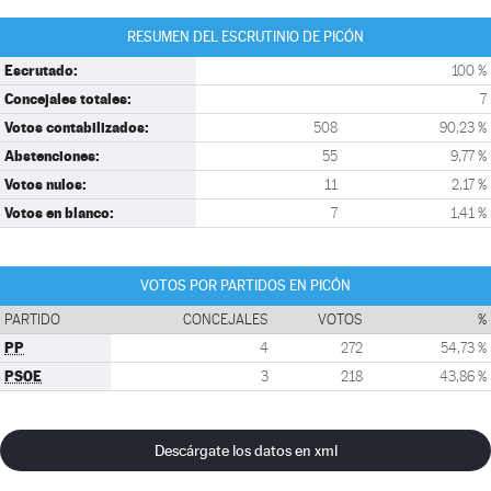
RESUMEN DEL ESCRUTINIO DE PICÓN
Escrutado:
100 %
Concejales totales:
7
Votos contabilizados:
508
90,23 %
Abstenciones:
55
9,77 %
Votos nulos:
11
2,17 %
Votos en blanco:
7
1,41 %
VOTOS POR PARTIDOS EN PICÓN
PARTIDO
CONCEJALES
VOTOS
%
PP
4
272
54,73 %
PSOE
3
218
43,86 %
Descárgate los datos en xml