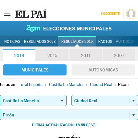
SUSCRÍBETE
26M | Elec
NOTICIAS
RESULTADOS 2023
RESULTADOS 2019
PACTOS
AUTONÓMIC
2019
2015
2011
2007
MUNICIPALES
AUTONÓMICAS
Estás en:
Total España
»
Castilla La Mancha
»
Ciudad Real
»
Picón
18.55
ÚLTIMA ACTUALIZACIÓN:
CEST