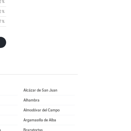
2 %
2 %
7 %
Alcázar de San Juan
Alhambra
Almodóvar del Campo
Argamasilla de Alba
a
Brazatortas