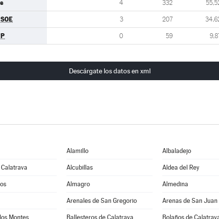
s
4
332
55,5
PSOE
3
207
34,6
PP
0
59
9,8
Descárgate los datos en xml
Alamillo
Albaladejo
 Calatrava
Alcubillas
Aldea del Rey
os
Almagro
Almedina
Arenales de San Gregorio
Arenas de San Juan
los Montes
Ballesteros de Calatrava
Bolaños de Calatrav