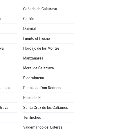
Cañada de Calatrava
o
Chillón
Daimiel
Fuente el Fresno
ava
Horcajo de los Montes
Manzanares
Moral de Calatrava
Piedrabuena
a, Los
Puebla de Don Rodrigo
e
Robledo, El
trava
Santa Cruz de los Cáñamos
Terrinches
Valdemanco del Esteras