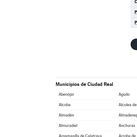
C
Municipios de Ciudad Real
Abenójar
Agudo
Alcoba
Alcolea de
Almadén
Almadenej
Almuradiel
Anchuras
Argamasilla de Calatrava
Arroba de 