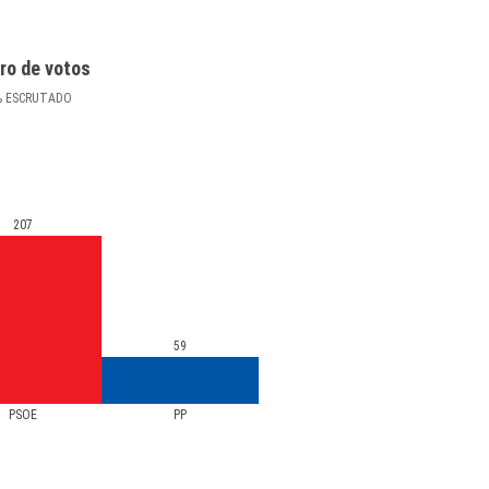
ro de votos
%
ESCRUTADO
207
59
PSOE
PP