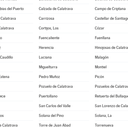
ias del Puerto
Calzada de Calatrava
Campo de Criptana
 Calatrava
Carrizosa
Castellar de Santiag
Calatrava
Cortijos, Los
Cózar
jo
Fuencaliente
Fuenllana
z
Herencia
Hinojosas de Calatr
 Caudillo
Luciana
Malagón
Miguelturra
Montiel
Estena
Pedro Muñoz
Picón
Pozuelo de Calatrava
Pozuelos de Calatrav
pice
Puertollano
Retuerta del Bullaqu
San Carlos del Valle
San Lorenzo de Cala
os
Solana del Pino
Solana, La
e Calatrava
Torre de Juan Abad
Torrenueva