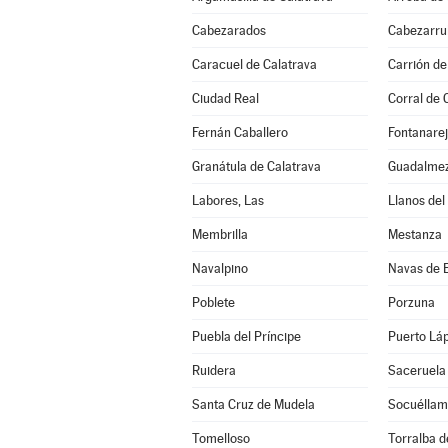
Cabezarados
Cabezarrub
Caracuel de Calatrava
Carrión de
Ciudad Real
Corral de 
Fernán Caballero
Fontanare
Granátula de Calatrava
Guadalme
Labores, Las
Llanos del
Membrilla
Mestanza
Navalpino
Navas de 
Poblete
Porzuna
Puebla del Príncipe
Puerto Lá
Ruidera
Saceruela
Santa Cruz de Mudela
Socuéllam
Tomelloso
Torralba d