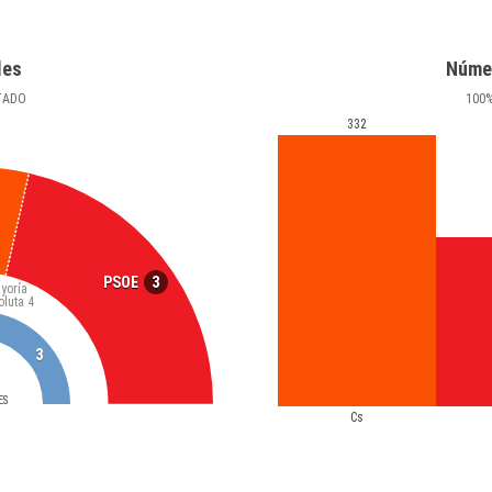
les
Núme
TADO
100
332
3
PSOE
yoría
oluta
4
3
ES
Cs