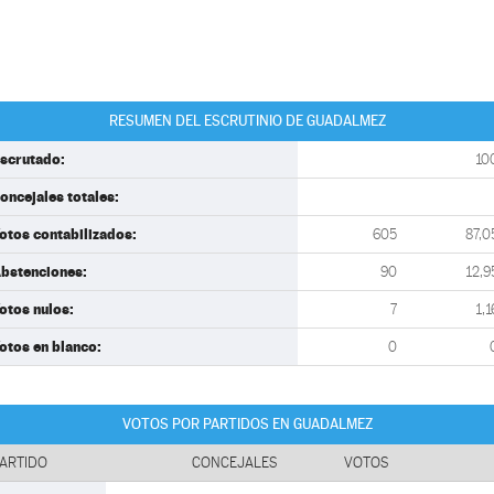
RESUMEN DEL ESCRUTINIO DE GUADALMEZ
scrutado:
10
oncejales totales:
otos contabilizados:
605
87,0
bstenciones:
90
12,9
otos nulos:
7
1,1
otos en blanco:
0
VOTOS POR PARTIDOS EN GUADALMEZ
ARTIDO
CONCEJALES
VOTOS