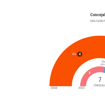
Conceja
100
%
ESCRU
4
Cs
Ma
abs
4
7
CONCEJAL
2019
2015