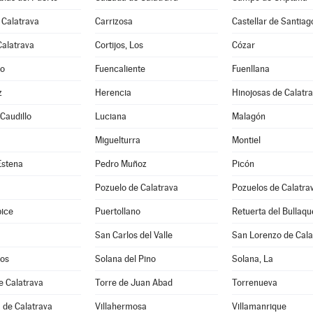
 Calatrava
Carrizosa
Castellar de Santiag
Calatrava
Cortijos, Los
Cózar
jo
Fuencaliente
Fuenllana
z
Herencia
Hinojosas de Calatr
 Caudillo
Luciana
Malagón
Miguelturra
Montiel
Estena
Pedro Muñoz
Picón
Pozuelo de Calatrava
Pozuelos de Calatrav
pice
Puertollano
Retuerta del Bullaqu
San Carlos del Valle
San Lorenzo de Cala
os
Solana del Pino
Solana, La
e Calatrava
Torre de Juan Abad
Torrenueva
 de Calatrava
Villahermosa
Villamanrique