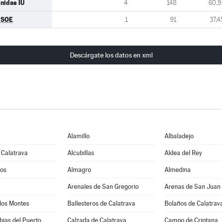
nidas IU
4
148
60,9
PSOE
1
91
37,4
Descárgate los datos en xml
Alamillo
Albaladejo
 Calatrava
Alcubillas
Aldea del Rey
os
Almagro
Almedina
Arenales de San Gregorio
Arenas de San Juan
los Montes
Ballesteros de Calatrava
Bolaños de Calatrav
ias del Puerto
Calzada de Calatrava
Campo de Criptana