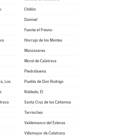
o
Chillón
Daimiel
Fuente el Fresno
ava
Horcajo de los Montes
Manzanares
Moral de Calatrava
Piedrabuena
a, Los
Puebla de Don Rodrigo
e
Robledo, El
trava
Santa Cruz de los Cáñamos
Terrinches
Valdemanco del Esteras
Villamayor de Calatrava