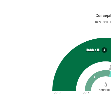
Conceja
100
%
ESCRU
4
Unidas IU
a
4
5
CONCEJAL
2019
2015