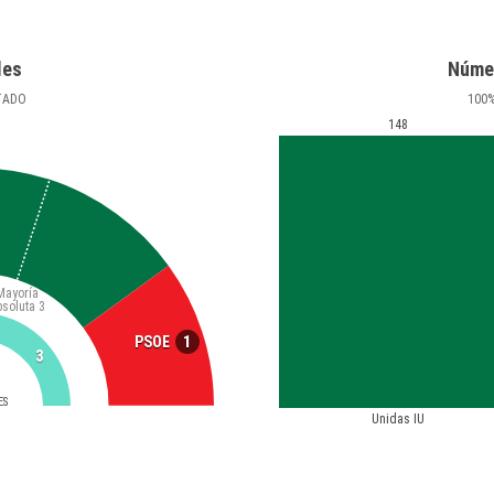
les
Núme
TADO
100
148
Mayoría
bsoluta
3
1
PSOE
3
ES
Unidas IU