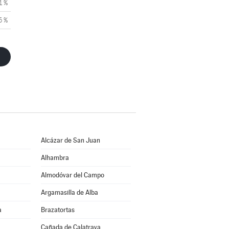
1 %
5 %
Alcázar de San Juan
Alhambra
Almodóvar del Campo
Argamasilla de Alba
a
Brazatortas
Cañada de Calatrava