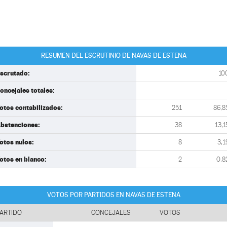
RESUMEN DEL ESCRUTINIO DE NAVAS DE ESTENA
scrutado:
10
oncejales totales:
otos contabilizados:
251
86,8
bstenciones:
38
13,1
otos nulos:
8
3,1
otos en blanco:
2
0,8
VOTOS POR PARTIDOS EN NAVAS DE ESTENA
ARTIDO
CONCEJALES
VOTOS