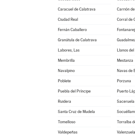
Caracuel de Calatrava
Carrión de
Ciudad Real
Corral de 
Fernán Caballero
Fontanare
Granátula de Calatrava
Guadalme
Labores, Las
Llanos del
Membrilla
Mestanza
Navalpino
Navas de 
Poblete
Porzuna
Puebla del Príncipe
Puerto Lá
Ruidera
Saceruela
Santa Cruz de Mudela
Socuéllam
Tomelloso
Torralba d
Valdepeñas
Valenzuela