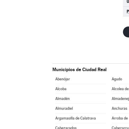
U
Municipios de Ciudad Real
Abenójar
Agudo
Alcoba
Alcolea de
Almadén
Almadenej
Almuradiel
Anchuras
Argamasilla de Calatrava
Arroba de 
Cabezarados
Cabezarrub