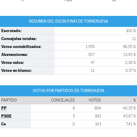
PP
PSOE
Cs
RESUMEN DEL ESCRUTINIO DE TORRENUEVA
Escrutado:
100 %
Concejales totales:
11
Votos contabilizados:
1.976
86,55 %
Abstenciones:
307
13,45 %
Votos nulos:
47
2,38 %
Votos en blanco:
11
0,57 %
VOTOS POR PARTIDOS EN TORRENUEVA
PARTIDO
CONCEJALES
VOTOS
%
PP
6
894
46,35 %
PSOE
5
881
45,67 %
Cs
0
143
7,41 %