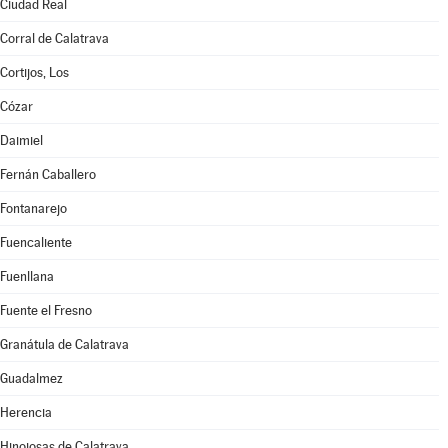
Ciudad Real
Corral de Calatrava
Cortijos, Los
Cózar
Daimiel
Fernán Caballero
Fontanarejo
Fuencaliente
Fuenllana
Fuente el Fresno
Granátula de Calatrava
Guadalmez
Herencia
Hinojosas de Calatrava