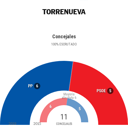
TORRENUEVA
Concejales
100
%
ESCRUTADO
6
PP
5
PSOE
Mayoría
absoluta
6
6
5
11
2019
2015
CONCEJALES