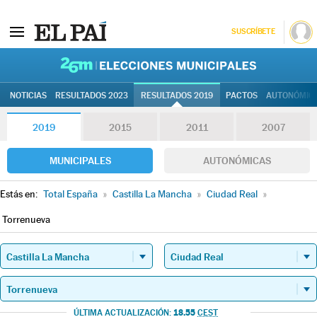
SUSCRÍBETE
26M | Elec
NOTICIAS
RESULTADOS 2023
RESULTADOS 2019
PACTOS
AUTONÓMIC
2019
2015
2011
2007
MUNICIPALES
AUTONÓMICAS
Estás en:
Total España
»
Castilla La Mancha
»
Ciudad Real
»
Torrenueva
18.55
ÚLTIMA ACTUALIZACIÓN:
CEST