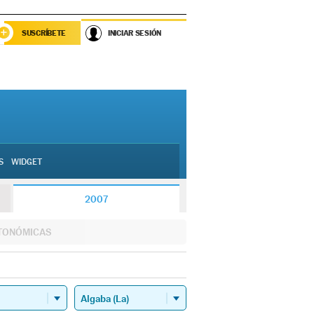
SUSCRÍBETE
INICIAR SESIÓN
S
WIDGET
2007
TONÓMICAS