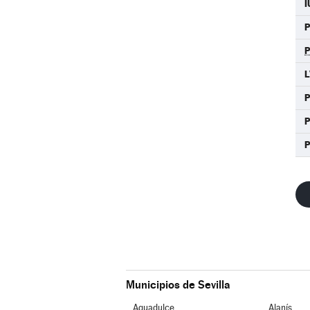
I
L
P
P
Municipios de Sevilla
Aguadulce
Alanís