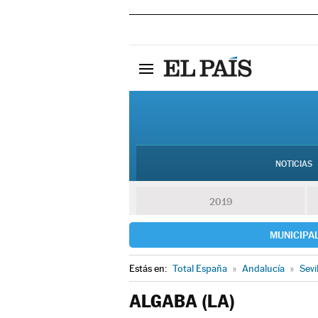
NOTICIAS
2019
MUNICIPA
Estás en:
Total España
»
Andalucía
»
Sevi
ALGABA (LA)