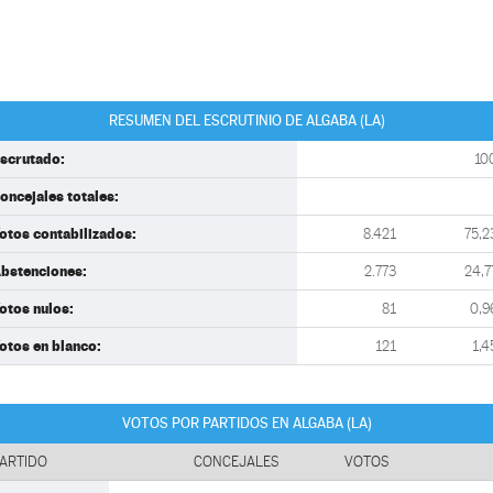
RESUMEN DEL ESCRUTINIO DE ALGABA (LA)
scrutado:
10
oncejales totales:
otos contabilizados:
8.421
75,2
bstenciones:
2.773
24,7
otos nulos:
81
0,9
otos en blanco:
121
1,4
VOTOS POR PARTIDOS EN ALGABA (LA)
ARTIDO
CONCEJALES
VOTOS