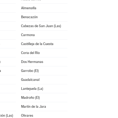
Almensilla
Benacazón
Cabezas de San Juan (Las)
Carmona
n
Castilleja de la Cuesta
Coria del Río
)
Dos Hermanas
a
Garrobo (El)
Guadalcanal
Lantejuela (La)
Madroño (El)
Martín de la Jara
ión (Las)
Olivares