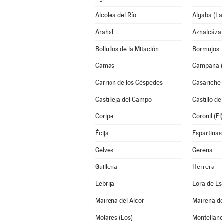
Alcolea del Río
Algaba (La
Arahal
Aznalcáza
Bollullos de la Mitación
Bormujos
Camas
Campana (
Carrión de los Céspedes
Casariche
Castilleja del Campo
Castillo de
Coripe
Coronil (El
Écija
Espartinas
Gelves
Gerena
Guillena
Herrera
Lebrija
Lora de Es
Mairena del Alcor
Mairena de
Molares (Los)
Montellan