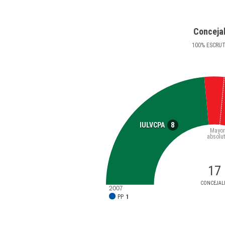
Conceja
100
%
ESCRU
8
IULVCPA
Mayor
absolu
17
CONCEJAL
2007
PP
1