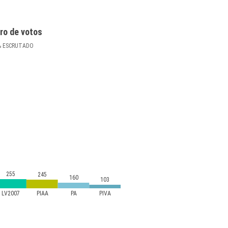
ro de votos
%
ESCRUTADO
255
245
160
103
LV2007
PIAA
PA
PIVA