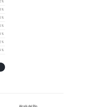
2 %
3 %
6 %
6 %
4 %
2 %
4 %
Alcalá del Río