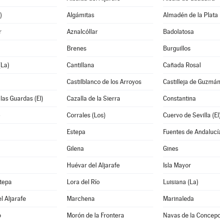
)
Algámitas
Almadén de la Plata
r
Aznalcóllar
Badolatosa
Brenes
Burguillos
La)
Cantillana
Cañada Rosal
Castilblanco de los Arroyos
Castilleja de Guzmá
 las Guardas (El)
Cazalla de la Sierra
Constantina
)
Corrales (Los)
Cuervo de Sevilla (El
Estepa
Fuentes de Andalucí
Gilena
Gines
Huévar del Aljarafe
Isla Mayor
tepa
Lora del Río
Luisiana (La)
l Aljarafe
Marchena
Marinaleda
o
Morón de la Frontera
Navas de la Concepc