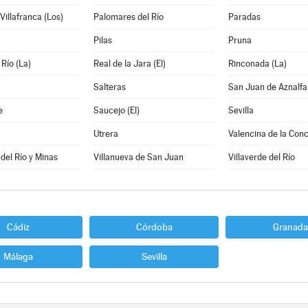
Villafranca (Los)
Palomares del Río
Paradas
Pilas
Pruna
 Río (La)
Real de la Jara (El)
Rinconada (La)
Salteras
San Juan de Aznalf
e
Saucejo (El)
Sevilla
Utrera
Valencina de la Con
 del Río y Minas
Villanueva de San Juan
Villaverde del Río
Cádiz
Córdoba
Granada
Málaga
Sevilla