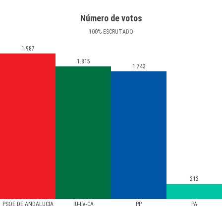
Número de votos
100
%
ESCRUTADO
1.987
1.815
1.743
212
PSOE DE ANDALUCIA
IU-LV-CA
PP
PA