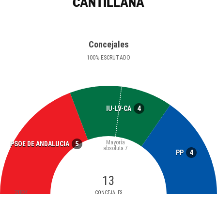
CANTILLANA
Concejales
100
%
ESCRUTADO
4
IU-LV-CA
Mayoría
5
PSOE DE ANDALUCIA
absoluta
7
4
PP
13
2007
CONCEJALES