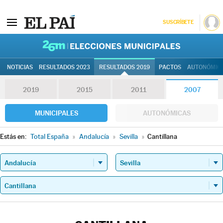
SUSCRÍBETE
26M | Elec
NOTICIAS
RESULTADOS 2023
RESULTADOS 2019
PACTOS
AUTONÓMIC
2019
2015
2011
2007
MUNICIPALES
AUTONÓMICAS
Estás en:
Total España
»
Andalucía
»
Sevilla
»
Cantillana