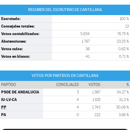
RESUMEN DEL ESCRUTINIO DE CANTILLANA
Escrutado:
100 %
Concejales totales:
13
Votos contabilizados:
5.834
76,75 %
Abstenciones:
1.767
23,25 %
Votos nulos:
36
0,62 %
Votos en blanco:
41
0,71 %
VOTOS POR PARTIDOS EN CANTILLANA
PARTIDO
CONCEJALES
VOTOS
%
PSOE DE ANDALUCIA
5
1.987
34,27 %
IU-LV-CA
4
1.815
31,3 %
PP
4
1.743
30,06 %
PA
0
212
3,66 %