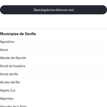
Descárgate los datos en xml
Municipios de Sevilla
Aguadulce
Alanís
Albaida del Aljarafe
Alcalá de Guadaíra
Alcalá del Río
Alcolea del Río
Algaba (La)
Algámitas
Almadén de la Plata