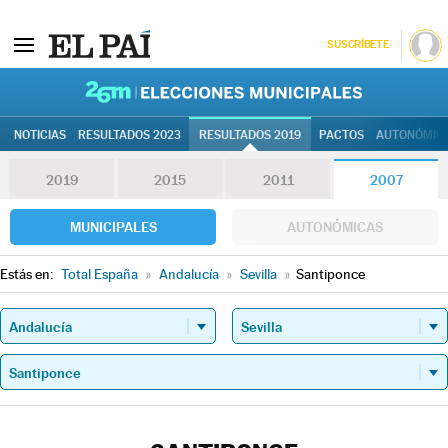
SUSCRÍBETE
26M | Elec
NOTICIAS
RESULTADOS 2023
RESULTADOS 2019
PACTOS
AUTONÓMIC
2019
2015
2011
2007
MUNICIPALES
AUTONÓMICAS
Estás en:
Total España
»
Andalucía
»
Sevilla
»
Santiponce