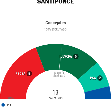
SANTIPONCE
Concejales
100
%
ESCRUTADO
5
IULVCPA
Mayoría
5
PSOEA
absoluta
7
2
PSA
13
2007
CONCEJALES
PP
1