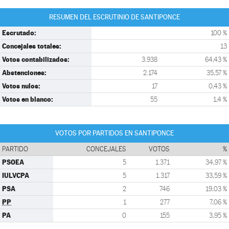
RESUMEN DEL ESCRUTINIO DE SANTIPONCE
Escrutado:
100 %
Concejales totales:
13
Votos contabilizados:
3.938
64,43 %
Abstenciones:
2.174
35,57 %
Votos nulos:
17
0,43 %
Votos en blanco:
55
1,4 %
VOTOS POR PARTIDOS EN SANTIPONCE
PARTIDO
CONCEJALES
VOTOS
%
PSOEA
5
1.371
34,97 %
IULVCPA
5
1.317
33,59 %
PSA
2
746
19,03 %
PP
1
277
7,06 %
PA
0
155
3,95 %