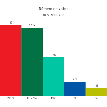
Número de votos
100
%
ESCRUTADO
1.371
1.317
746
277
155
PSOEA
IULVCPA
PSA
PP
PA