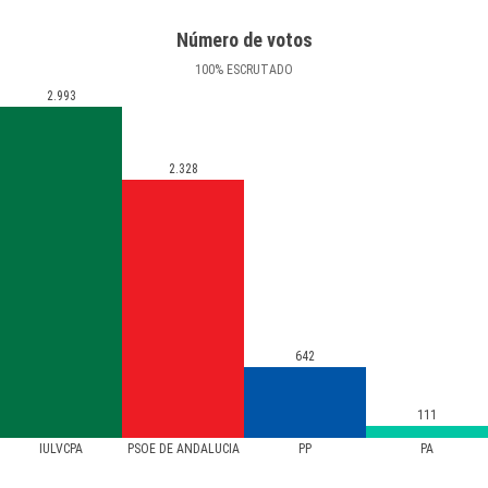
Número de votos
100
%
ESCRUTADO
2.993
2.328
642
111
IULVCPA
PSOE DE ANDALUCIA
PP
PA