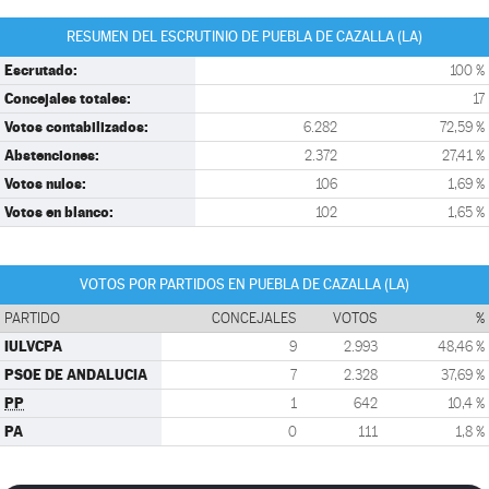
RESUMEN DEL ESCRUTINIO DE PUEBLA DE CAZALLA (LA)
Escrutado:
100 %
Concejales totales:
17
Votos contabilizados:
6.282
72,59 %
Abstenciones:
2.372
27,41 %
Votos nulos:
106
1,69 %
Votos en blanco:
102
1,65 %
VOTOS POR PARTIDOS EN PUEBLA DE CAZALLA (LA)
PARTIDO
CONCEJALES
VOTOS
%
IULVCPA
9
2.993
48,46 %
PSOE DE ANDALUCIA
7
2.328
37,69 %
PP
1
642
10,4 %
PA
0
111
1,8 %