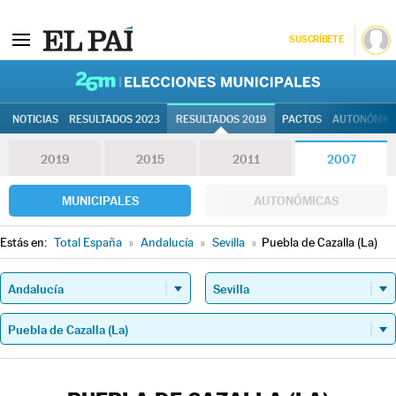
SUSCRÍBETE
26M | Elec
NOTICIAS
RESULTADOS 2023
RESULTADOS 2019
PACTOS
AUTONÓMIC
2019
2015
2011
2007
MUNICIPALES
AUTONÓMICAS
Estás en:
Total España
»
Andalucía
»
Sevilla
»
Puebla de Cazalla (La)