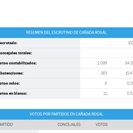
RESUMEN DEL ESCRUTINIO DE CAÑADA ROSAL
scrutado:
10
oncejales totales:
otos contabilizados:
2.099
84,5
bstenciones:
383
15,4
otos nulos:
6
0,2
otos en blanco:
11
0,5
VOTOS POR PARTIDOS EN CAÑADA ROSAL
ARTIDO
CONCEJALES
VOTOS