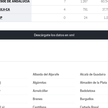
SOE DE ANDALUCIA
7
1.267
60,5
ULV-CA
4
791
37,7
PP
0
24
1,1
Descárgate los datos en xml
Albaida del Aljarafe
Alcalá de Guadaíra
)
Algámitas
Almadén de la Plata
r
Aznalcóllar
Badolatosa
Brenes
Burguillos
La)
Cantillana
Cañada Rosal