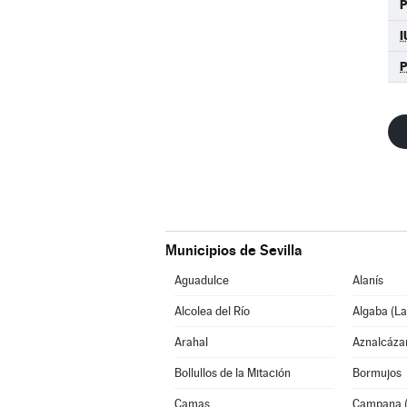
P
I
Municipios de Sevilla
Aguadulce
Alanís
Alcolea del Río
Algaba (La
Arahal
Aznalcáza
Bollullos de la Mitación
Bormujos
Camas
Campana (