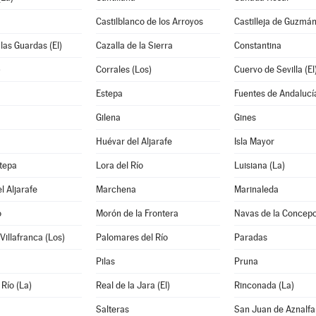
Castilblanco de los Arroyos
Castilleja de Guzmá
 las Guardas (El)
Cazalla de la Sierra
Constantina
)
Corrales (Los)
Cuervo de Sevilla (El
Estepa
Fuentes de Andalucí
Gilena
Gines
Huévar del Aljarafe
Isla Mayor
tepa
Lora del Río
Luisiana (La)
l Aljarafe
Marchena
Marinaleda
o
Morón de la Frontera
Navas de la Concepc
Villafranca (Los)
Palomares del Río
Paradas
Pilas
Pruna
 Río (La)
Real de la Jara (El)
Rinconada (La)
Salteras
San Juan de Aznalf