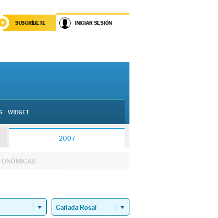
SUSCRÍBETE
INICIAR SESIÓN
S
WIDGET
2007
TONÓMICAS