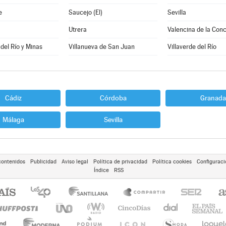
e
Saucejo (El)
Sevilla
Utrera
Valencina de la Con
 del Río y Minas
Villanueva de San Juan
Villaverde del Río
Cádiz
Córdoba
Granada
Málaga
Sevilla
contenidos
Publicidad
Aviso legal
Política de privacidad
Política cookies
Configuraci
Índice
RSS