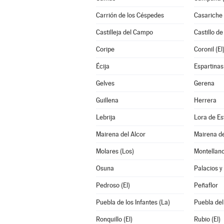
Carrión de los Céspedes
Casariche
Castilleja del Campo
Castillo de
Coripe
Coronil (El
Écija
Espartinas
Gelves
Gerena
Guillena
Herrera
Lebrija
Lora de Es
Mairena del Alcor
Mairena de
Molares (Los)
Montellan
Osuna
Palacios y 
Pedroso (El)
Peñaflor
Puebla de los Infantes (La)
Puebla del
Ronquillo (El)
Rubio (El)