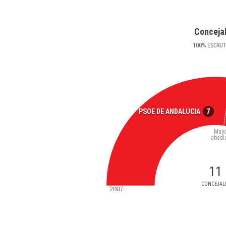
Conceja
100
%
ESCRU
7
PSOE DE ANDALUCIA
Mayo
absol
11
CONCEJAL
2007