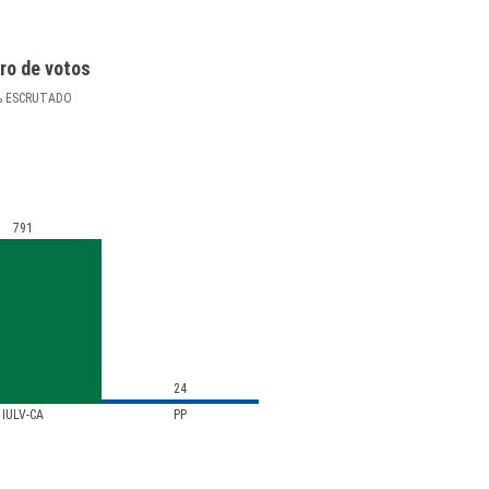
ro de votos
%
ESCRUTADO
791
24
IULV-CA
PP