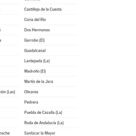
n
Castilleja de la Cuesta
Coria del Río
)
Dos Hermanas
a
Garrobo (El)
Guadalcanal
Lantejuela (La)
Madroño (El)
Martín de la Jara
ión (Las)
Olivares
Pedrera
Puebla de Cazalla (La)
Roda de Andalucía (La)
arache
Sanlúcar la Mayor