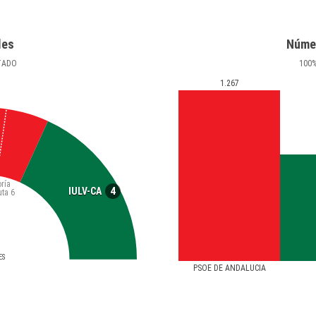
les
Núme
TADO
100
1.267
ría
4
IULV-CA
uta
6
ES
PSOE DE ANDALUCIA