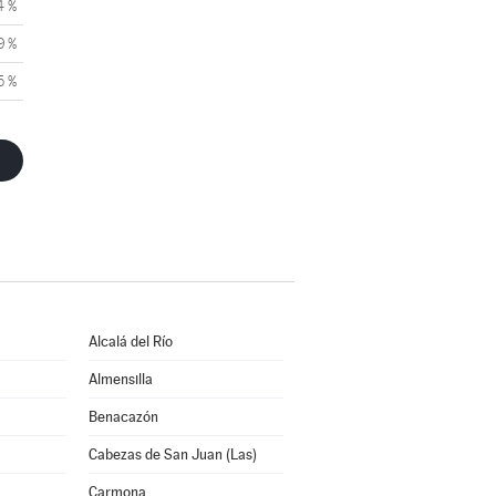
4 %
9 %
5 %
Alcalá del Río
Almensilla
Benacazón
Cabezas de San Juan (Las)
Carmona