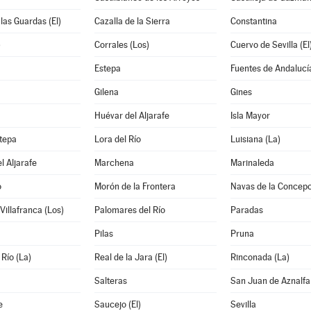
 las Guardas (El)
Cazalla de la Sierra
Constantina
)
Corrales (Los)
Cuervo de Sevilla (El
Estepa
Fuentes de Andalucí
Gilena
Gines
Huévar del Aljarafe
Isla Mayor
tepa
Lora del Río
Luisiana (La)
l Aljarafe
Marchena
Marinaleda
o
Morón de la Frontera
Navas de la Concepc
Villafranca (Los)
Palomares del Río
Paradas
Pilas
Pruna
 Río (La)
Real de la Jara (El)
Rinconada (La)
Salteras
San Juan de Aznalf
e
Saucejo (El)
Sevilla