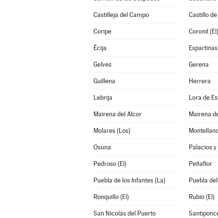
Castilleja del Campo
Castillo de
Coripe
Coronil (El
Écija
Espartinas
Gelves
Gerena
Guillena
Herrera
Lebrija
Lora de Es
Mairena del Alcor
Mairena de
Molares (Los)
Montellan
Osuna
Palacios y 
Pedroso (El)
Peñaflor
Puebla de los Infantes (La)
Puebla del
Ronquillo (El)
Rubio (El)
San Nicolás del Puerto
Santiponc