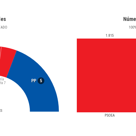
les
Núme
TADO
100
1.815
ría
5
PP
ta
7
ES
PSOEA