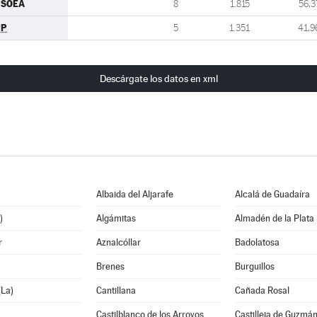
PSOEA
8
1.815
56,3
PP
5
1.351
41,9
Descárgate los datos en xml
Albaida del Aljarafe
Alcalá de Guadaíra
)
Algámitas
Almadén de la Plata
r
Aznalcóllar
Badolatosa
Brenes
Burguillos
La)
Cantillana
Cañada Rosal
Castilblanco de los Arroyos
Castilleja de Guzmá