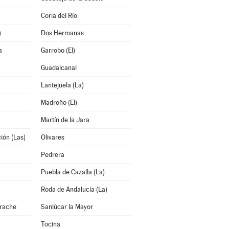
Coria del Río
)
Dos Hermanas
a
Garrobo (El)
Guadalcanal
Lantejuela (La)
Madroño (El)
Martín de la Jara
ión (Las)
Olivares
Pedrera
Puebla de Cazalla (La)
Roda de Andalucía (La)
arache
Sanlúcar la Mayor
Tocina