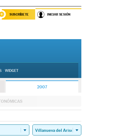
SUSCRÍBETE
INICIAR SESIÓN
S
WIDGET
2007
TONÓMICAS