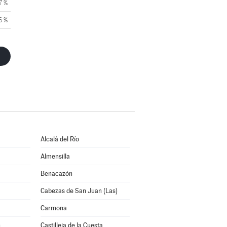
7 %
6 %
Alcalá del Río
Almensilla
Benacazón
Cabezas de San Juan (Las)
Carmona
n
Castilleja de la Cuesta