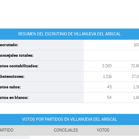
RESUMEN DEL ESCRUTINIO DE VILLANUEVA DEL ARISCAL
scrutado:
10
oncejales totales:
otos contabilizados:
3.265
72,8
bstenciones:
1.216
27,1
otos nulos:
45
1,3
otos en blanco:
54
1,6
VOTOS POR PARTIDOS EN VILLANUEVA DEL ARISCAL
ARTIDO
CONCEJALES
VOTOS