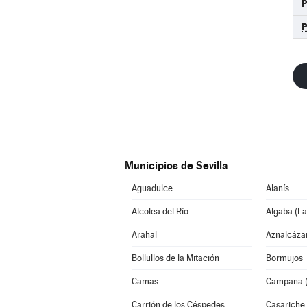
Municipios de Sevilla
Aguadulce
Alanís
Alcolea del Río
Algaba (La
Arahal
Aznalcáza
Bollullos de la Mitación
Bormujos
Camas
Campana (
Carrión de los Céspedes
Casariche