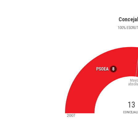
Conceja
100
%
ESCRU
8
PSOEA
Mayo
absolu
13
CONCEJAL
2007