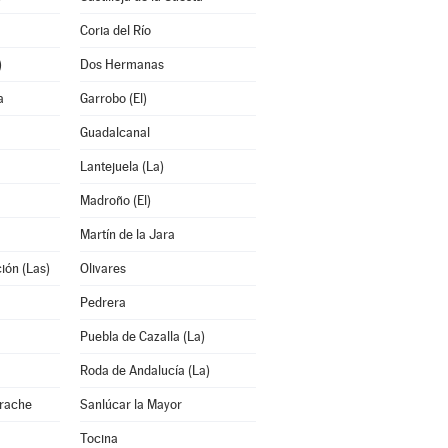
Coria del Río
)
Dos Hermanas
a
Garrobo (El)
Guadalcanal
Lantejuela (La)
Madroño (El)
Martín de la Jara
ión (Las)
Olivares
Pedrera
Puebla de Cazalla (La)
Roda de Andalucía (La)
arache
Sanlúcar la Mayor
Tocina