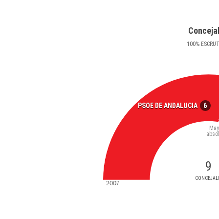
Conceja
100
%
ESCRU
6
PSOE DE ANDALUCIA
May
abso
9
CONCEJAL
2007