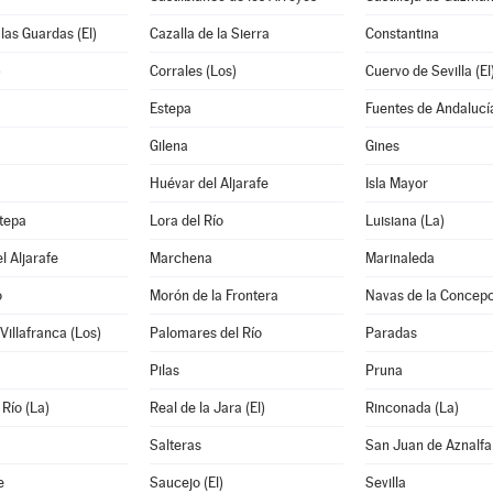
 las Guardas (El)
Cazalla de la Sierra
Constantina
)
Corrales (Los)
Cuervo de Sevilla (El
Estepa
Fuentes de Andalucí
Gilena
Gines
Huévar del Aljarafe
Isla Mayor
tepa
Lora del Río
Luisiana (La)
l Aljarafe
Marchena
Marinaleda
o
Morón de la Frontera
Navas de la Concepc
Villafranca (Los)
Palomares del Río
Paradas
Pilas
Pruna
 Río (La)
Real de la Jara (El)
Rinconada (La)
Salteras
San Juan de Aznalf
e
Saucejo (El)
Sevilla