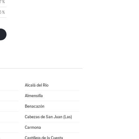
7 %
5 %
Alcalá del Río
Almensilla
Benacazón
Cabezas de San Juan (Las)
Carmona
n
Castilleja de la Cuesta