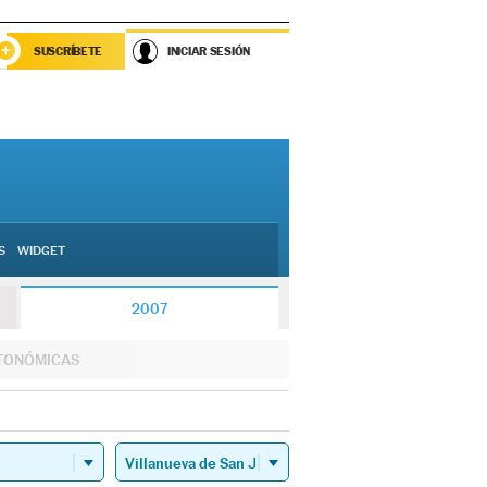
SUSCRÍBETE
INICIAR SESIÓN
S
WIDGET
2007
TONÓMICAS