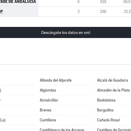
SOE DE ANDALUCIA
6
618
66,6
PP
3
298
32,1
Descárgate los datos en xml
Albaida del Aljarafe
Alcalá de Guadaíra
)
Algámitas
Almadén de la Plata
r
Aznalcóllar
Badolatosa
Brenes
Burguillos
La)
Cantillana
Cañada Rosal
Castilblanco de los Arroyos
Castilleja de Guzmá