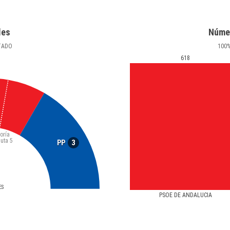
les
Núme
TADO
100
618
oría
luta
5
3
PP
ES
PSOE DE ANDALUCIA