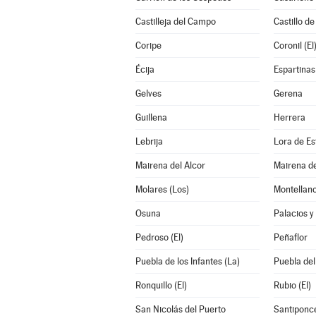
Castilleja del Campo
Castillo de
Coripe
Coronil (El
Écija
Espartinas
Gelves
Gerena
Guillena
Herrera
Lebrija
Lora de Es
Mairena del Alcor
Mairena de
Molares (Los)
Montellan
Osuna
Palacios y 
Pedroso (El)
Peñaflor
Puebla de los Infantes (La)
Puebla del
Ronquillo (El)
Rubio (El)
San Nicolás del Puerto
Santiponc