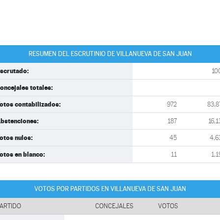
RESUMEN DEL ESCRUTINIO DE VILLANUEVA DE SAN JUAN
scrutado:
10
oncejales totales:
otos contabilizados:
972
83,8
bstenciones:
187
16,1
otos nulos:
45
4,6
otos en blanco:
11
1,1
VOTOS POR PARTIDOS EN VILLANUEVA DE SAN JUAN
ARTIDO
CONCEJALES
VOTOS