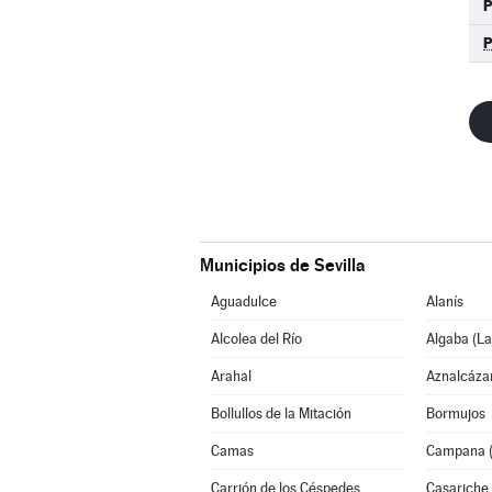
P
Municipios de Sevilla
Aguadulce
Alanís
Alcolea del Río
Algaba (La
Arahal
Aznalcáza
Bollullos de la Mitación
Bormujos
Camas
Campana (
Carrión de los Céspedes
Casariche