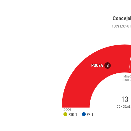
Conceja
100
%
ESCRU
8
PSOEA
Mayo
absolu
13
CONCEJAL
2007
PSB
1
PP
1