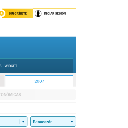
SUSCRÍBETE
INICIAR SESIÓN
S
WIDGET
2007
TONÓMICAS