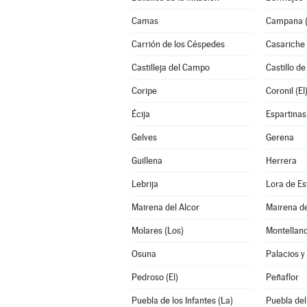
Camas
Campana (
Carrión de los Céspedes
Casariche
Castilleja del Campo
Castillo de
Coripe
Coronil (El
Écija
Espartinas
Gelves
Gerena
Guillena
Herrera
Lebrija
Lora de Es
Mairena del Alcor
Mairena de
Molares (Los)
Montellan
Osuna
Palacios y 
Pedroso (El)
Peñaflor
Puebla de los Infantes (La)
Puebla del