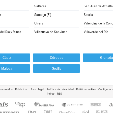
Salteras
San Juan de Aznalf
e
Saucejo (El)
Sevilla
Utrera
Valencina de la Con
 del Río y Minas
Villanueva de San Juan
Villaverde del Río
Cádiz
Córdoba
Granada
Málaga
Sevilla
contenidos
Publicidad
Aviso legal
Política de privacidad
Política cookies
Configuraci
Índice
RSS