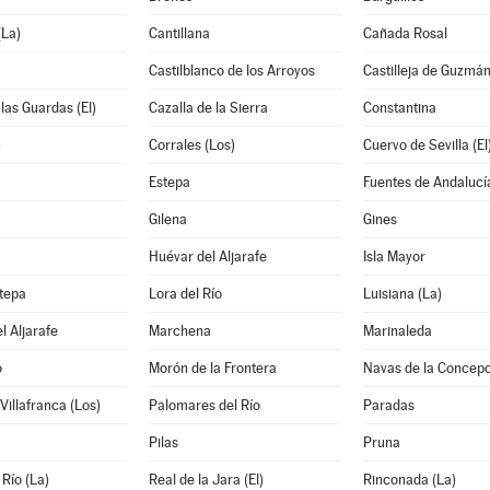
La)
Cantillana
Cañada Rosal
Castilblanco de los Arroyos
Castilleja de Guzmá
 las Guardas (El)
Cazalla de la Sierra
Constantina
)
Corrales (Los)
Cuervo de Sevilla (El
Estepa
Fuentes de Andalucí
Gilena
Gines
Huévar del Aljarafe
Isla Mayor
tepa
Lora del Río
Luisiana (La)
l Aljarafe
Marchena
Marinaleda
o
Morón de la Frontera
Navas de la Concepc
Villafranca (Los)
Palomares del Río
Paradas
Pilas
Pruna
 Río (La)
Real de la Jara (El)
Rinconada (La)