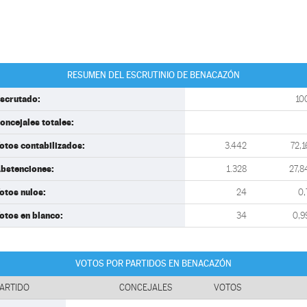
RESUMEN DEL ESCRUTINIO DE BENACAZÓN
scrutado:
10
oncejales totales:
otos contabilizados:
3.442
72,1
bstenciones:
1.328
27,8
otos nulos:
24
0,
otos en blanco:
34
0,9
VOTOS POR PARTIDOS EN BENACAZÓN
ARTIDO
CONCEJALES
VOTOS