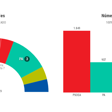
les
Núme
TADO
100
1.849
3
PA
907
ría
ta
7
ES
PSOEA
PA