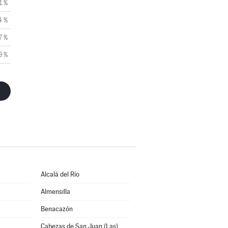
1 %
4 %
7 %
9 %
Alcalá del Río
Almensilla
Benacazón
Cabezas de San Juan (Las)