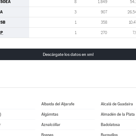
PSOEA
8
1.849
54,
PA
3
907
26,5
PSB
1
358
10,4
PP
1
270
7,
Descárgate los datos en xml
Albaida del Aljarafe
Alcalá de Guadaíra
)
Algámitas
Almadén de la Plata
r
Aznalcóllar
Badolatosa
Brenes
Burguillos