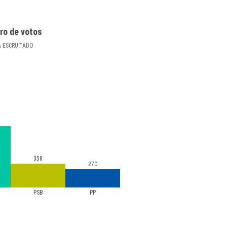
ro de votos
%
ESCRUTADO
358
270
PSB
PP