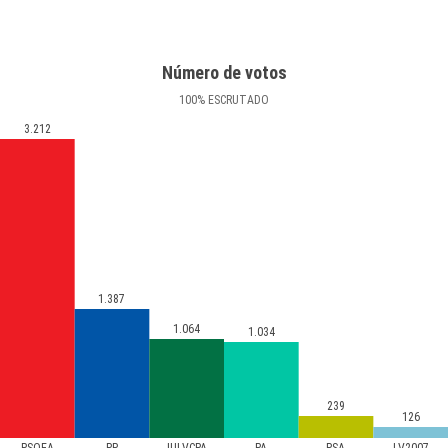
Número de votos
100
%
ESCRUTADO
3.212
1.387
1.064
1.034
239
126