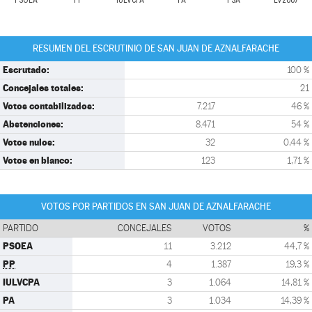
PSOEA
PP
IULVCPA
PA
PSA
LV2007
RESUMEN DEL ESCRUTINIO DE SAN JUAN DE AZNALFARACHE
Escrutado:
100 %
Concejales totales:
21
Votos contabilizados:
7.217
46 %
Abstenciones:
8.471
54 %
Votos nulos:
32
0,44 %
Votos en blanco:
123
1,71 %
VOTOS POR PARTIDOS EN SAN JUAN DE AZNALFARACHE
PARTIDO
CONCEJALES
VOTOS
%
PSOEA
11
3.212
44,7 %
PP
4
1.387
19,3 %
IULVCPA
3
1.064
14,81 %
PA
3
1.034
14,39 %