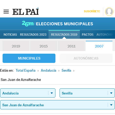
SUSCRÍBETE
26M | Elec
NOTICIAS
RESULTADOS 2023
RESULTADOS 2019
PACTOS
AUTONÓMIC
2019
2015
2011
2007
MUNICIPALES
AUTONÓMICAS
Estás en:
Total España
»
Andalucía
»
Sevilla
»
San Juan de Aznalfarache