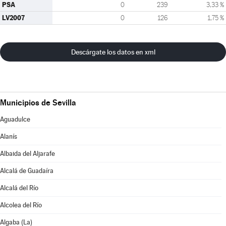
PSA
0
239
3,33 %
LV2007
0
126
1,75 %
Descárgate los datos en xml
Municipios de Sevilla
Aguadulce
Alanís
Albaida del Aljarafe
Alcalá de Guadaíra
Alcalá del Río
Alcolea del Río
Algaba (La)