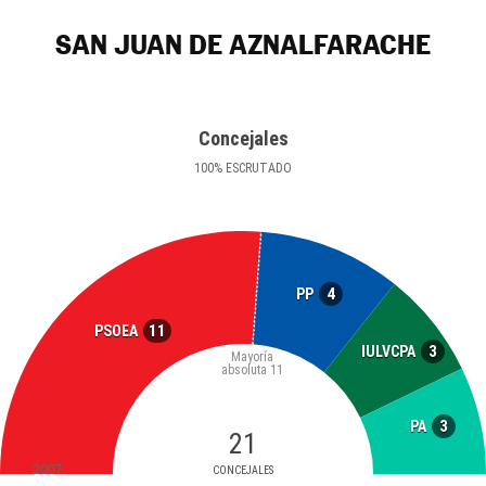
SAN JUAN DE AZNALFARACHE
Concejales
100
%
ESCRUTADO
4
PP
11
PSOEA
3
IULVCPA
Mayoría
absoluta
11
3
PA
21
2007
CONCEJALES