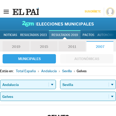
SUSCRÍBETE
26M | Elec
NOTICIAS
RESULTADOS 2023
RESULTADOS 2019
PACTOS
AUTONÓMIC
2019
2015
2011
2007
MUNICIPALES
AUTONÓMICAS
Estás en:
Total España
»
Andalucía
»
Sevilla
»
Gelves