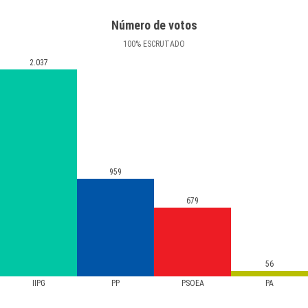
Número de votos
100
%
ESCRUTADO
2.037
959
679
56
IIPG
PP
PSOEA
PA