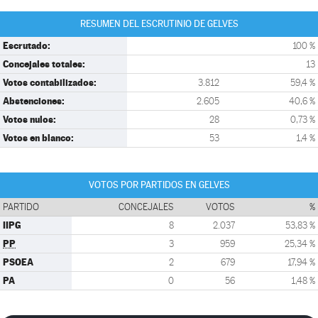
RESUMEN DEL ESCRUTINIO DE GELVES
Escrutado:
100 %
Concejales totales:
13
Votos contabilizados:
3.812
59,4 %
Abstenciones:
2.605
40,6 %
Votos nulos:
28
0,73 %
Votos en blanco:
53
1,4 %
VOTOS POR PARTIDOS EN GELVES
PARTIDO
CONCEJALES
VOTOS
%
IIPG
8
2.037
53,83 %
PP
3
959
25,34 %
PSOEA
2
679
17,94 %
PA
0
56
1,48 %