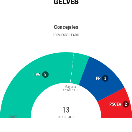
GELVES
Concejales
100
%
ESCRUTADO
8
IIPG
3
PP
Mayoría
absoluta
7
2
PSOEA
13
2007
CONCEJALES