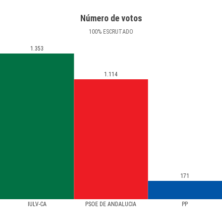
Número de votos
100
%
ESCRUTADO
1.353
1.114
171
IULV-CA
PSOE DE ANDALUCIA
PP