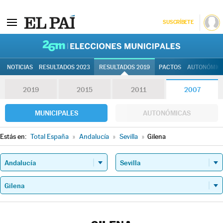
SUSCRÍBETE
26M | Elec
NOTICIAS
RESULTADOS 2023
RESULTADOS 2019
PACTOS
AUTONÓMIC
2019
2015
2011
2007
MUNICIPALES
AUTONÓMICAS
Estás en:
Total España
»
Andalucía
»
Sevilla
»
Gilena