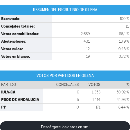
RESUMEN DEL ESCRUTINIO DE GILENA
Escrutado:
100 %
Concejales totales:
11
Votos contabilizados:
2.669
86,1 %
Abstenciones:
431
13,9 %
Votos nulos:
12
0,45 %
Votos en blanco:
19
0,72 %
VOTOS POR PARTIDOS EN GILENA
PARTIDO
CONCEJALES
VOTOS
%
IULV-CA
6
1.353
50,92 %
PSOE DE ANDALUCIA
5
1.114
41,93 %
PP
0
171
6,44 %
Descárgate los datos en xml