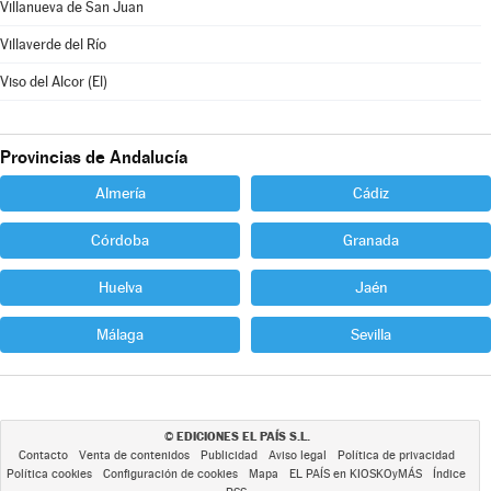
Villanueva de San Juan
Villaverde del Río
Viso del Alcor (El)
Provincias de Andalucía
Almería
Cádiz
Córdoba
Granada
Huelva
Jaén
Málaga
Sevilla
EDICIONES EL PAÍS S.L.
©
Contacto
Venta de contenidos
Publicidad
Aviso legal
Política de privacidad
Política cookies
Configuración de cookies
Mapa
EL PAÍS en KIOSKOyMÁS
Índice