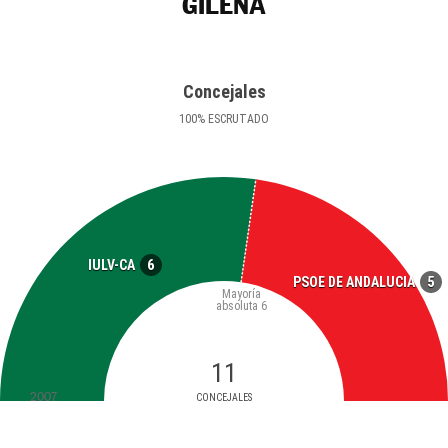
GILENA
Concejales
100
%
ESCRUTADO
6
IULV-CA
5
PSOE DE ANDALUCIA
Mayoría
absoluta
6
11
2007
CONCEJALES