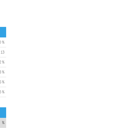
0 %
13
2 %
8 %
6 %
5 %
%