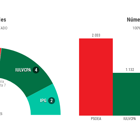
les
Núme
TADO
100
2.033
4
IULVCPA
1.132
ría
ta
7
2
IPG
ES
PSOEA
IULVCPA