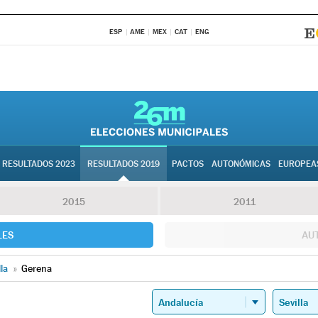
ESP
AME
MEX
CAT
ENG
RESULTADOS 2023
RESULTADOS 2019
PACTOS
AUTONÓMICAS
EUROPEA
2015
2011
LES
AU
lla
»
Gerena