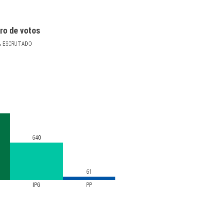
ro de votos
%
ESCRUTADO
640
61
IPG
PP