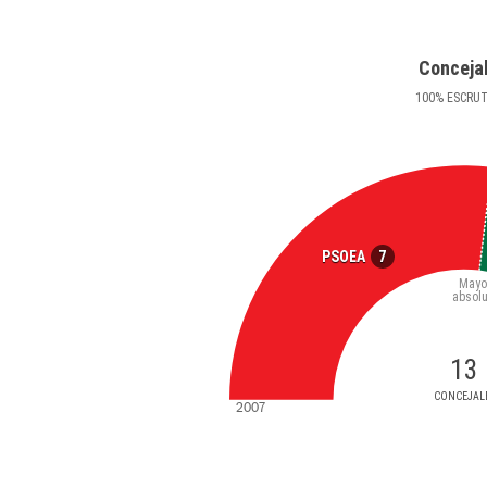
Conceja
100
%
ESCRU
7
PSOEA
Mayo
absolu
13
CONCEJAL
2007