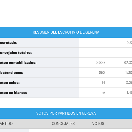
RESUMEN DEL ESCRUTINIO DE GERENA
scrutado:
10
oncejales totales:
otos contabilizados:
3.937
82,0
bstenciones:
863
17,9
otos nulos:
14
0,3
otos en blanco:
57
1,4
VOTOS POR PARTIDOS EN GERENA
ARTIDO
CONCEJALES
VOTOS