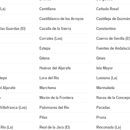
La)
Cantillana
Cañada Rosal
Castilblanco de los Arroyos
Castilleja de Guzmá
 las Guardas (El)
Cazalla de la Sierra
Constantina
)
Corrales (Los)
Cuervo de Sevilla (El
Estepa
Fuentes de Andalucí
Gilena
Gines
Huévar del Aljarafe
Isla Mayor
tepa
Lora del Río
Luisiana (La)
l Aljarafe
Marchena
Marinaleda
o
Morón de la Frontera
Navas de la Concepc
Villafranca (Los)
Palomares del Río
Paradas
Pilas
Pruna
 Río (La)
Real de la Jara (El)
Rinconada (La)