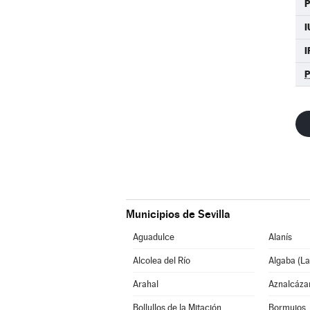
I
I
Municipios de Sevilla
Aguadulce
Alanís
Alcolea del Río
Algaba (La
Arahal
Aznalcáza
Bollullos de la Mitación
Bormujos