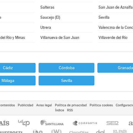
Salteras
San Juan de Aznalf
e
Saucejo (El)
Sevilla
Utrera
Valencina de la Con
 del Río y Minas
Villanueva de San Juan
Villaverde del Río
Cádiz
Córdoba
Granada
Málaga
Sevilla
contenidos
Publicidad
Aviso legal
Política de privacidad
Política cookies
Configuraci
Índice
RSS