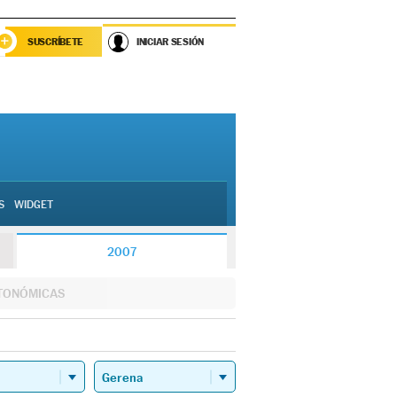
SUSCRÍBETE
INICIAR SESIÓN
S
WIDGET
2007
TONÓMICAS