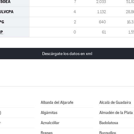
PSOEA
7
2.033
51,8
ULVCPA
4
1.132
28,8
PG
2
640
16,3
PP
0
61
1,5
Descárgate los datos en xml
Albaida del Aljarafe
Alcalá de Guadaíra
)
Algámitas
Almadén de la Plata
r
Aznalcóllar
Badolatosa
Brenes
Burguillos