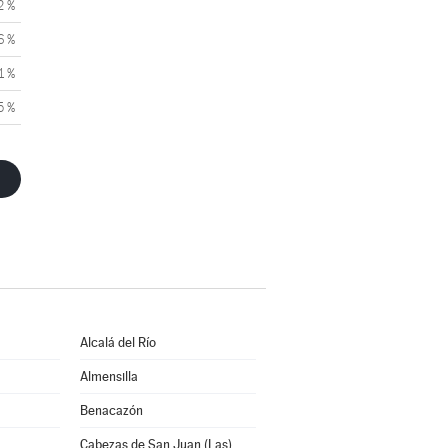
2 %
6 %
1 %
5 %
Alcalá del Río
Almensilla
Benacazón
Cabezas de San Juan (Las)