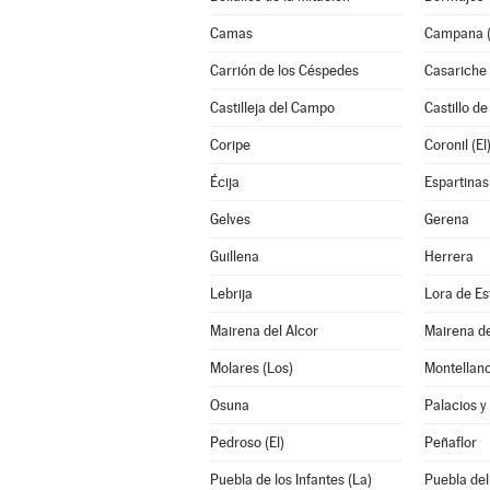
Camas
Campana (
Carrión de los Céspedes
Casariche
Castilleja del Campo
Castillo de
Coripe
Coronil (El
Écija
Espartinas
Gelves
Gerena
Guillena
Herrera
Lebrija
Lora de Es
Mairena del Alcor
Mairena de
Molares (Los)
Montellan
Osuna
Palacios y 
Pedroso (El)
Peñaflor
Puebla de los Infantes (La)
Puebla del