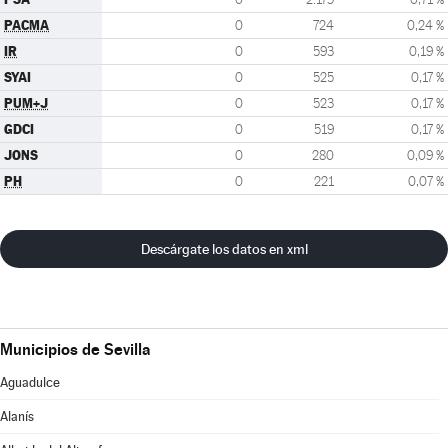
PACMA
0
724
0,24 %
IR
0
593
0,19 %
SYAI
0
525
0,17 %
PUM+J
0
523
0,17 %
GDCI
0
519
0,17 %
JONS
0
280
0,09 %
PH
0
221
0,07 %
Descárgate los datos en xml
Municipios de Sevilla
Aguadulce
Alanís