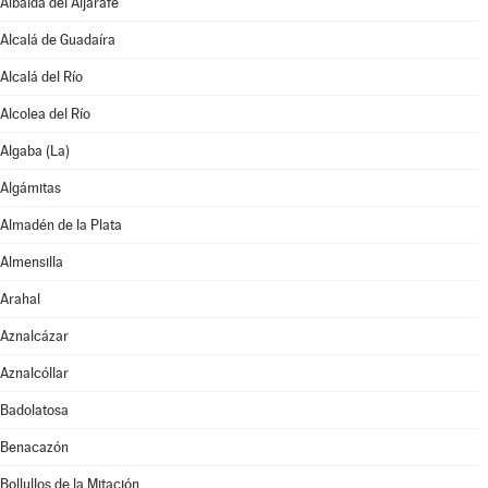
Albaida del Aljarafe
Alcalá de Guadaíra
Alcalá del Río
Alcolea del Río
Algaba (La)
Algámitas
Almadén de la Plata
Almensilla
Arahal
Aznalcázar
Aznalcóllar
Badolatosa
Benacazón
Bollullos de la Mitación