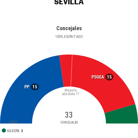
SEVILLA
Concejales
100
%
ESCRUTADO
15
PSOEA
15
PP
Mayoría
absoluta
17
33
2007
CONCEJALES
IULVCPA
3