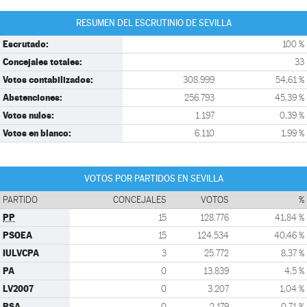
RESUMEN DEL ESCRUTINIO DE SEVILLA
Escrutado:
100 %
Concejales totales:
33
Votos contabilizados:
308.999
54,61 %
Abstenciones:
256.793
45,39 %
Votos nulos:
1.197
0,39 %
Votos en blanco:
6.110
1,99 %
VOTOS POR PARTIDOS EN SEVILLA
PARTIDO
CONCEJALES
VOTOS
%
PP
15
128.776
41,84 %
PSOEA
15
124.534
40,46 %
IULVCPA
3
25.772
8,37 %
PA
0
13.839
4,5 %
LV2007
0
3.207
1,04 %
PSA
0
2.179
0,71 %