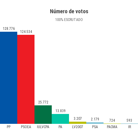
Número de votos
100
%
ESCRUTADO
128.776
124.534
25.772
13.839
3.207
2.179
724
593
PP
PSOEA
IULVCPA
PA
LV2007
PSA
PACMA
IR