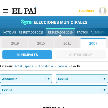
SUSCRÍBETE
26M | Elec
NOTICIAS
RESULTADOS 2023
RESULTADOS 2019
PACTOS
AUTONÓMIC
2019
2015
2011
2007
MUNICIPALES
AUTONÓMICAS
Estás en:
Total España
»
Andalucía
»
Sevilla
»
Sevilla