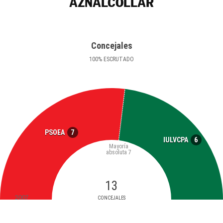
AZNALCÓLLAR
Concejales
100
%
ESCRUTADO
7
PSOEA
6
IULVCPA
Mayoría
absoluta
7
13
2007
CONCEJALES