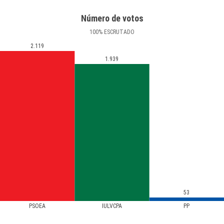
Número de votos
100
%
ESCRUTADO
2.119
1.939
53
PSOEA
IULVCPA
PP