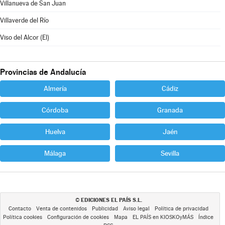
Villanueva de San Juan
Villaverde del Río
Viso del Alcor (El)
Provincias de Andalucía
Almería
Cádiz
Córdoba
Granada
Huelva
Jaén
Málaga
Sevilla
EDICIONES EL PAÍS S.L.
©
Contacto
Venta de contenidos
Publicidad
Aviso legal
Política de privacidad
Política cookies
Configuración de cookies
Mapa
EL PAÍS en KIOSKOyMÁS
Índice