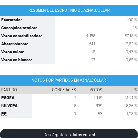
RESUMEN DEL ESCRUTINIO DE AZNALCÓLLAR
Escrutado:
100 %
Concejales totales:
13
Votos contabilizados:
4.156
87,18 %
Abstenciones:
611
12,82 %
Votos nulos:
18
0,43 %
Votos en blanco:
27
0,65 %
VOTOS POR PARTIDOS EN AZNALCÓLLAR
PARTIDO
CONCEJALES
VOTOS
%
PSOEA
7
2.119
51,21 %
IULVCPA
6
1.939
46,86 %
PP
0
53
1,28 %
Descárgate los datos en xml