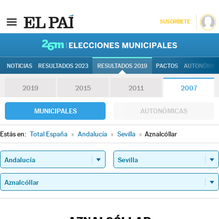
SUSCRÍBETE
26M | Elec
NOTICIAS
RESULTADOS 2023
RESULTADOS 2019
PACTOS
AUTONÓMIC
2019
2015
2011
2007
MUNICIPALES
AUTONÓMICAS
Estás en:
Total España
»
Andalucía
»
Sevilla
»
Aznalcóllar