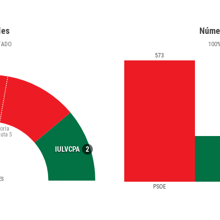
les
Núme
TADO
100
573
oría
luta
5
2
IULVCPA
ES
PSOE