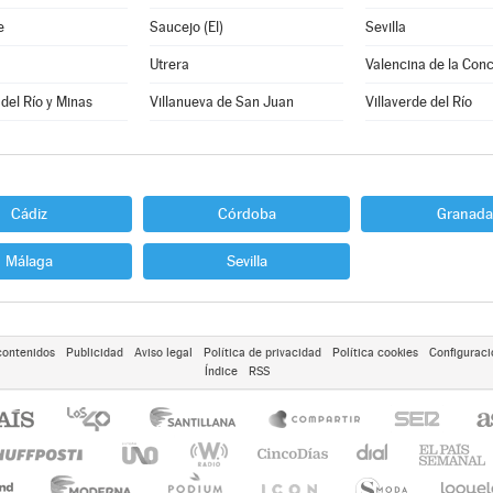
e
Saucejo (El)
Sevilla
Utrera
Valencina de la Con
 del Río y Minas
Villanueva de San Juan
Villaverde del Río
Cádiz
Córdoba
Granada
Málaga
Sevilla
contenidos
Publicidad
Aviso legal
Política de privacidad
Política cookies
Configuraci
Índice
RSS