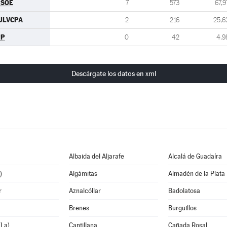
PSOE
7
573
67,9
ULVCPA
2
216
25,6
PP
0
42
4,9
Descárgate los datos en xml
Albaida del Aljarafe
Alcalá de Guadaíra
)
Algámitas
Almadén de la Plata
r
Aznalcóllar
Badolatosa
Brenes
Burguillos
La)
Cantillana
Cañada Rosal