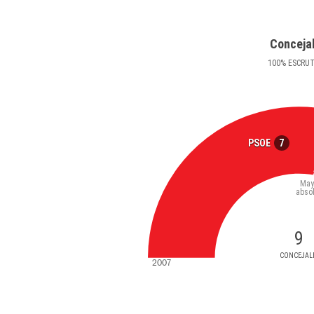
Conceja
100
%
ESCRU
7
PSOE
May
abso
9
CONCEJAL
2007