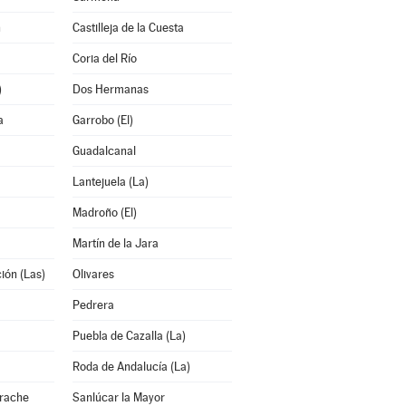
n
Castilleja de la Cuesta
Coria del Río
)
Dos Hermanas
a
Garrobo (El)
Guadalcanal
Lantejuela (La)
Madroño (El)
Martín de la Jara
ión (Las)
Olivares
Pedrera
Puebla de Cazalla (La)
Roda de Andalucía (La)
arache
Sanlúcar la Mayor