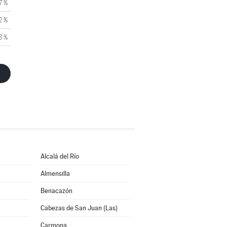
7 %
2 %
8 %
Alcalá del Río
Almensilla
Benacazón
Cabezas de San Juan (Las)
Carmona