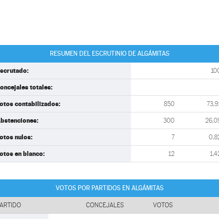
RESUMEN DEL ESCRUTINIO DE ALGÁMITAS
scrutado:
10
oncejales totales:
otos contabilizados:
850
73,9
bstenciones:
300
26,0
otos nulos:
7
0,8
otos en blanco:
12
1,4
VOTOS POR PARTIDOS EN ALGÁMITAS
ARTIDO
CONCEJALES
VOTOS