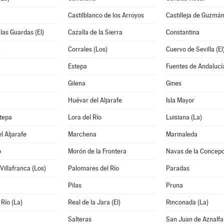
Castilblanco de los Arroyos
Castilleja de Guzmá
 las Guardas (El)
Cazalla de la Sierra
Constantina
)
Corrales (Los)
Cuervo de Sevilla (El
Estepa
Fuentes de Andalucí
Gilena
Gines
Huévar del Aljarafe
Isla Mayor
tepa
Lora del Río
Luisiana (La)
l Aljarafe
Marchena
Marinaleda
o
Morón de la Frontera
Navas de la Concepc
Villafranca (Los)
Palomares del Río
Paradas
Pilas
Pruna
 Río (La)
Real de la Jara (El)
Rinconada (La)
Salteras
San Juan de Aznalf