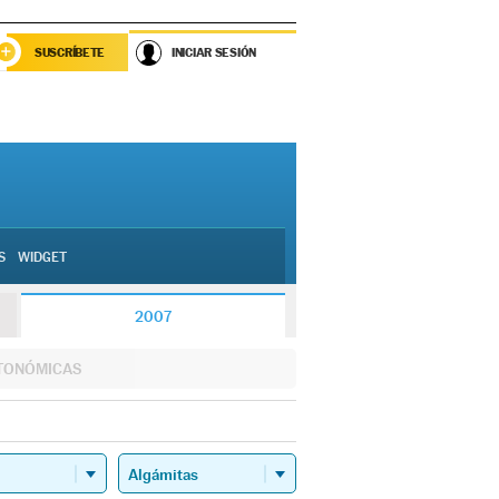
SUSCRÍBETE
INICIAR SESIÓN
S
WIDGET
2007
TONÓMICAS