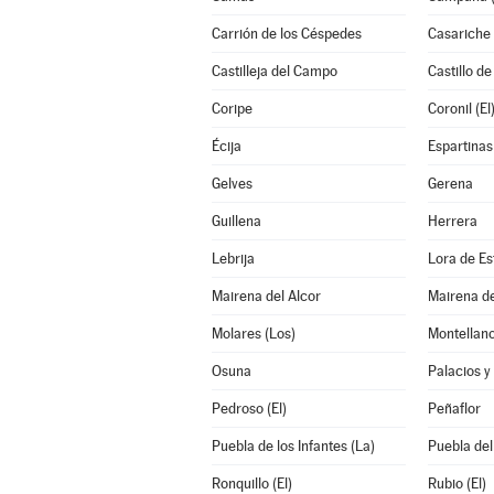
Carrión de los Céspedes
Casariche
Castilleja del Campo
Castillo de
Coripe
Coronil (El
Écija
Espartinas
Gelves
Gerena
Guillena
Herrera
Lebrija
Lora de Es
Mairena del Alcor
Mairena de
Molares (Los)
Montellan
Osuna
Palacios y 
Pedroso (El)
Peñaflor
Puebla de los Infantes (La)
Puebla del
Ronquillo (El)
Rubio (El)