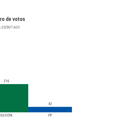
ro de votos
%
ESCRUTADO
216
42
IULVCPA
PP