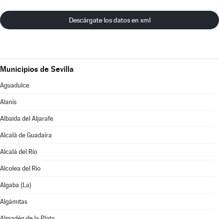
Descárgate los datos en xml
Municipios de Sevilla
Aguadulce
Alanís
Albaida del Aljarafe
Alcalá de Guadaíra
Alcalá del Río
Alcolea del Río
Algaba (La)
Algámitas
Almadén de la Plata