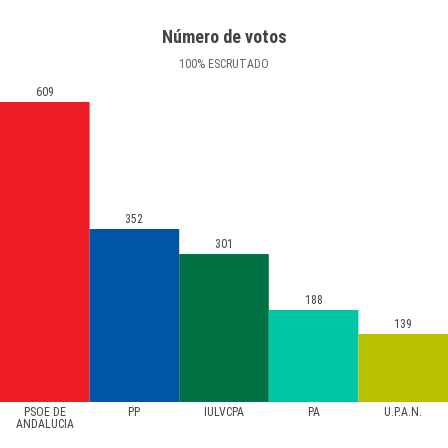
Número de votos
100
%
ESCRUTADO
609
352
301
188
139
PSOE DE
PP
IULVCPA
PA
U.P.A.N.
ANDALUCIA