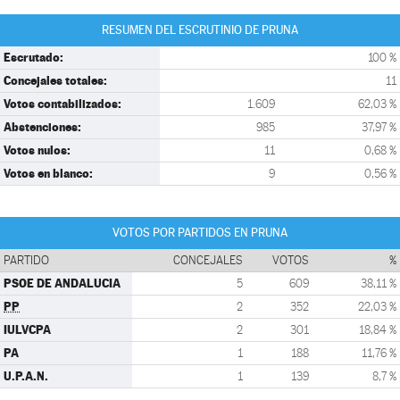
RESUMEN DEL ESCRUTINIO DE PRUNA
Escrutado:
100 %
Concejales totales:
11
Votos contabilizados:
1.609
62,03 %
Abstenciones:
985
37,97 %
Votos nulos:
11
0,68 %
Votos en blanco:
9
0,56 %
VOTOS POR PARTIDOS EN PRUNA
PARTIDO
CONCEJALES
VOTOS
%
PSOE DE ANDALUCIA
5
609
38,11 %
PP
2
352
22,03 %
IULVCPA
2
301
18,84 %
PA
1
188
11,76 %
U.P.A.N.
1
139
8,7 %