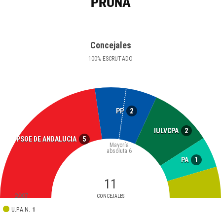
PRUNA
Concejales
100
%
ESCRUTADO
2
PP
2
IULVCPA
5
PSOE DE ANDALUCIA
Mayoría
absoluta
6
1
PA
11
2007
CONCEJALES
U.P.A.N.
1