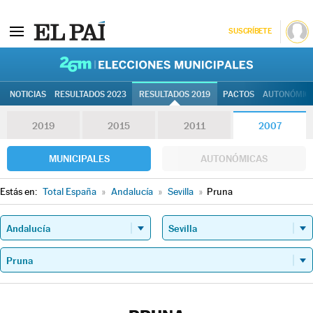
SUSCRÍBETE
26M | Elec
NOTICIAS
RESULTADOS 2023
RESULTADOS 2019
PACTOS
AUTONÓMIC
2019
2015
2011
2007
MUNICIPALES
AUTONÓMICAS
Estás en:
Total España
»
Andalucía
»
Sevilla
»
Pruna