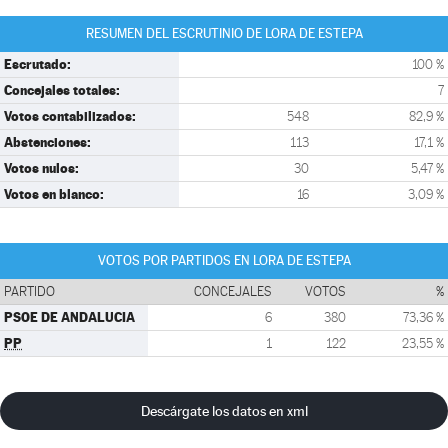
RESUMEN DEL ESCRUTINIO DE LORA DE ESTEPA
Escrutado:
100 %
Concejales totales:
7
Votos contabilizados:
548
82,9 %
Abstenciones:
113
17,1 %
Votos nulos:
30
5,47 %
Votos en blanco:
16
3,09 %
VOTOS POR PARTIDOS EN LORA DE ESTEPA
PARTIDO
CONCEJALES
VOTOS
%
PSOE DE ANDALUCIA
6
380
73,36 %
PP
1
122
23,55 %
Descárgate los datos en xml