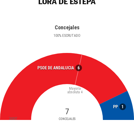
LORA DE ESTEPA
Concejales
100
%
ESCRUTADO
6
PSOE DE ANDALUCIA
Mayoría
absoluta
4
1
PP
7
2007
CONCEJALES