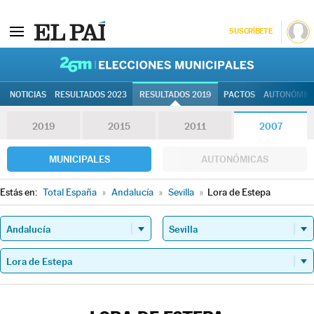
SUSCRÍBETE
26M | Elec
NOTICIAS
RESULTADOS 2023
RESULTADOS 2019
PACTOS
AUTONÓMIC
2019
2015
2011
2007
MUNICIPALES
AUTONÓMICAS
Estás en:
Total España
»
Andalucía
»
Sevilla
»
Lora de Estepa