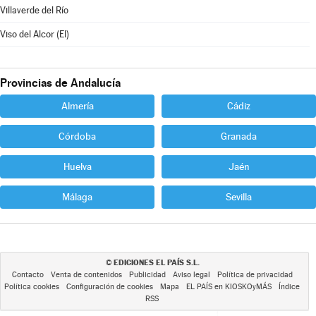
Villaverde del Río
Viso del Alcor (El)
Provincias de Andalucía
Almería
Cádiz
Córdoba
Granada
Huelva
Jaén
Málaga
Sevilla
EDICIONES EL PAÍS S.L.
©
Contacto
Venta de contenidos
Publicidad
Aviso legal
Política de privacidad
Política cookies
Configuración de cookies
Mapa
EL PAÍS en KIOSKOyMÁS
Índice
RSS