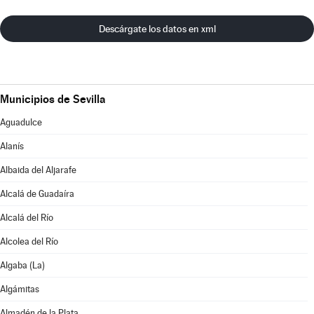
Descárgate los datos en xml
Municipios de Sevilla
Aguadulce
Alanís
Albaida del Aljarafe
Alcalá de Guadaíra
Alcalá del Río
Alcolea del Río
Algaba (La)
Algámitas
Almadén de la Plata