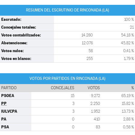
RESUMEN DEL ESCRUTINIO DE RINCONADA (LA)
Escrutado:
100 %
Concejales totales:
21
Votos contabilizados:
14.280
54,18 %
Abstenciones:
12.076
45,82 %
Votos nulos:
58
0,41 %
Votos en blanco:
255
1,79 %
VOTOS POR PARTIDOS EN RINCONADA (LA)
PARTIDO
CONCEJALES
VOTOS
%
PSOEA
15
9.272
65,19 %
PP
3
2.250
15,82 %
IULVCPA
3
1.952
13,73 %
PA
0
410
2,88 %
PSA
0
83
0,58 %