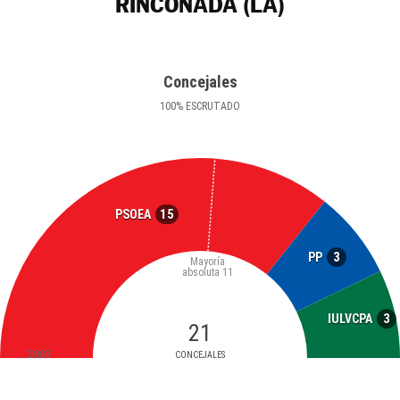
RINCONADA (LA)
Concejales
100
%
ESCRUTADO
15
PSOEA
3
PP
Mayoría
absoluta
11
3
IULVCPA
21
2007
CONCEJALES