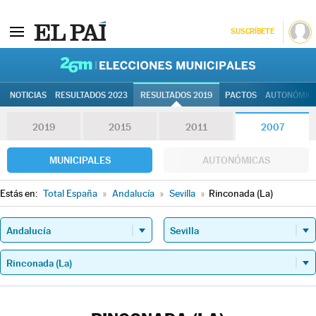
SUSCRÍBETE
26M | Elec
NOTICIAS
RESULTADOS 2023
RESULTADOS 2019
PACTOS
AUTONÓMIC
2019
2015
2011
2007
MUNICIPALES
AUTONÓMICAS
Estás en:
Total España
»
Andalucía
»
Sevilla
»
Rinconada (La)