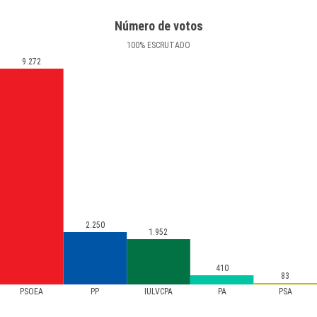
Número de votos
100
%
ESCRUTADO
9.272
2.250
1.952
410
83
PSOEA
PP
IULVCPA
PA
PSA