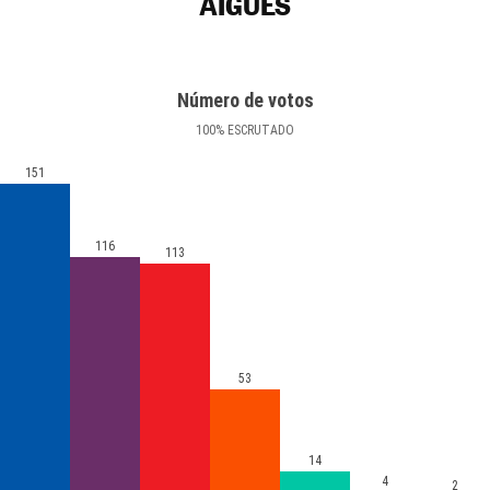
AIGÜES
Número de votos
100
%
ESCRUTADO
151
116
113
53
14
4
2