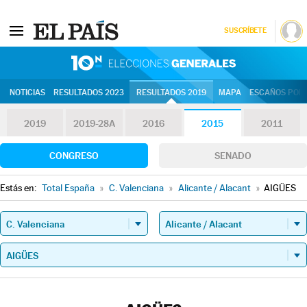
SUSCRÍBETE
10N | Eleccion
NOTICIAS
RESULTADOS 2023
RESULTADOS 2019
MAPA
ESCAÑOS POR 
2019
2019-28A
2016
2015
2011
CONGRESO
SENADO
Estás en:
Total España
»
C. Valenciana
»
Alicante / Alacant
»
AIGÜES