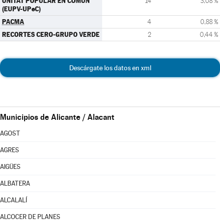
UNITAT POPULAR EN COMÚN
14
3,08 %
(EUPV-UPeC)
PACMA
4
0,88 %
RECORTES CERO-GRUPO VERDE
2
0,44 %
Descárgate los datos en xml
Municipios de Alicante / Alacant
AGOST
AGRES
AIGÜES
ALBATERA
ALCALALÍ
ALCOCER DE PLANES