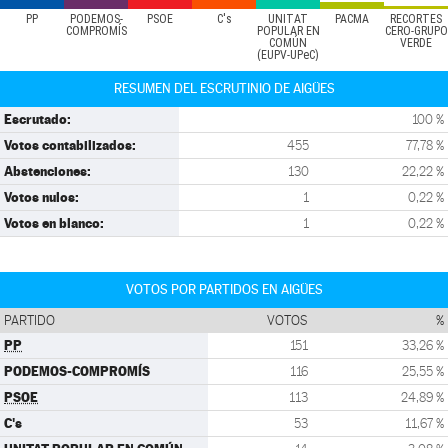
PP
PODEMOS-
PSOE
C's
UNITAT
PACMA
RECORTES
COMPROMÍS
POPULAR EN
CERO-GRUPO
COMÚN
VERDE
(EUPV-UPeC)
RESUMEN DEL ESCRUTINIO DE AIGÜES
Escrutado:
100 %
Votos contabilizados:
455
77,78 %
Abstenciones:
130
22,22 %
Votos nulos:
1
0,22 %
Votos en blanco:
1
0,22 %
VOTOS POR PARTIDOS EN AIGÜES
PARTIDO
VOTOS
%
PP
151
33,26 %
PODEMOS-COMPROMÍS
116
25,55 %
PSOE
113
24,89 %
C's
53
11,67 %