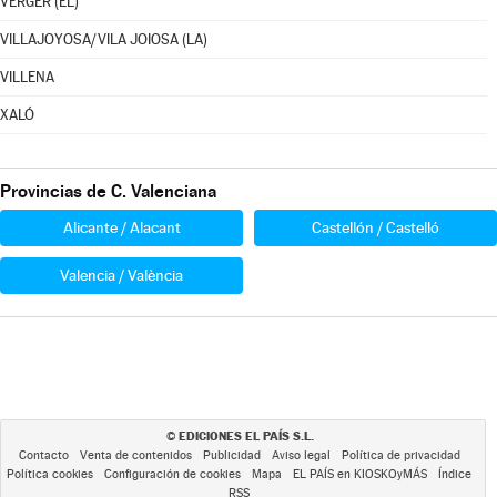
VERGER (EL)
VILLAJOYOSA/VILA JOIOSA (LA)
VILLENA
XALÓ
Provincias de C. Valenciana
Alicante / Alacant
Castellón / Castelló
Valencia / València
EDICIONES EL PAÍS S.L.
©
Contacto
Venta de contenidos
Publicidad
Aviso legal
Política de privacidad
Política cookies
Configuración de cookies
Mapa
EL PAÍS en KIOSKOyMÁS
Índice
RSS