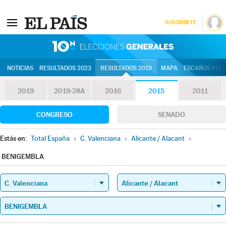
SUSCRÍBETE
10N | Eleccion
NOTICIAS
RESULTADOS 2023
RESULTADOS 2019
MAPA
ESCAÑOS POR 
2019
2019-28A
2016
2015
2011
CONGRESO
SENADO
Estás en:
Total España
»
C. Valenciana
»
Alicante / Alacant
»
BENIGEMBLA