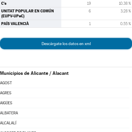
C's
19
10,38 %
UNITAT POPULAR EN COMÚN
6
3,28 %
(EUPV-UPeC)
PAÍS VALENCIÀ
1
0,55 %
Descárgate los datos en xml
Municipios de Alicante / Alacant
AGOST
AGRES
AIGÜES
ALBATERA
ALCALALÍ