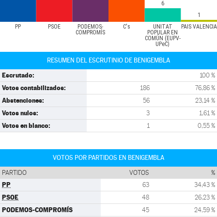
6
1
PP
PSOE
PODEMOS-
C's
UNITAT
PAÍS VALENCIÀ
COMPROMÍS
POPULAR EN
COMÚN (EUPV-
UPeC)
RESUMEN DEL ESCRUTINIO DE BENIGEMBLA
Escrutado:
100 %
Votos contabilizados:
186
76,86 %
Abstenciones:
56
23,14 %
Votos nulos:
3
1,61 %
Votos en blanco:
1
0,55 %
VOTOS POR PARTIDOS EN BENIGEMBLA
PARTIDO
VOTOS
%
PP
63
34,43 %
PSOE
48
26,23 %
PODEMOS-COMPROMÍS
45
24,59 %