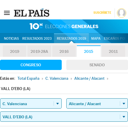
SUSCRÍBETE
10N | Eleccion
NOTICIAS
RESULTADOS 2023
RESULTADOS 2019
MAPA
ESCAÑOS POR 
2019
2019-28A
2016
2015
2011
CONGRESO
SENADO
Estás en:
Total España
»
C. Valenciana
»
Alicante / Alacant
»
VALL D'EBO (LA)