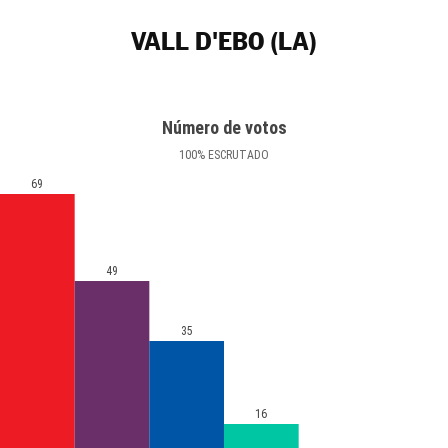
VALL D'EBO (LA)
Número de votos
100
%
ESCRUTADO
69
49
35
16