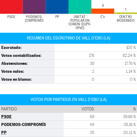
4
1
PSOE
PODEMOS-
PP
UNITAT
C's
CENTRO
COMPROMÍS
POPULAR EN
MODERADO
COMÚN (EUPV-
UPeC)
RESUMEN DEL ESCRUTINIO DE VALL D'EBO (LA)
Escrutado:
100 %
Votos contabilizados:
176
82,24 %
Abstenciones:
38
17,76 %
Votos nulos:
2
1,14 %
Votos en blanco:
0
0 %
VOTOS POR PARTIDOS EN VALL D'EBO (LA)
PARTIDO
VOTOS
%
PSOE
69
39,66 %
PODEMOS-COMPROMÍS
49
28,16 %
PP
35
20,11 %