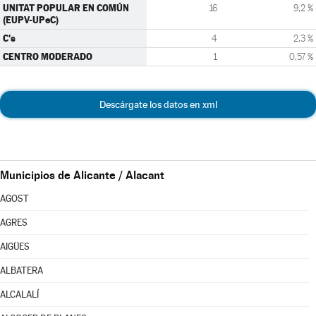
UNITAT POPULAR EN COMÚN
16
9,2 %
(EUPV-UPeC)
C's
4
2,3 %
CENTRO MODERADO
1
0,57 %
Descárgate los datos en xml
Municipios de Alicante / Alacant
AGOST
AGRES
AIGÜES
ALBATERA
ALCALALÍ