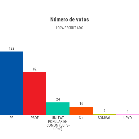
Número de votos
100
%
ESCRUTADO
122
82
24
16
2
1
PP
PSOE
UNITAT
C's
SOMVAL
UPYD
POPULAR EN
COMÚN (EUPV-
UPeC)