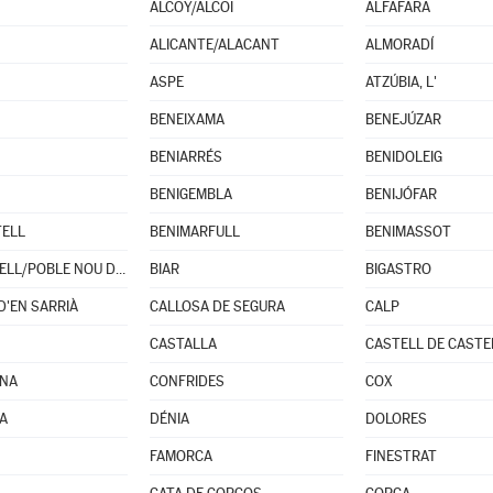
ALCOY/ALCOI
ALFAFARA
ALICANTE/ALACANT
ALMORADÍ
ASPE
ATZÚBIA, L'
BENEIXAMA
BENEJÚZAR
BENIARRÉS
BENIDOLEIG
BENIGEMBLA
BENIJÓFAR
TELL
BENIMARFULL
BENIMASSOT
BENITACHELL/POBLE NOU DE BENITATXELL (EL)
BIAR
BIGASTRO
D'EN SARRIÀ
CALLOSA DE SEGURA
CALP
CASTALLA
CASTELL DE CASTE
INA
CONFRIDES
COX
JA
DÉNIA
DOLORES
FAMORCA
FINESTRAT