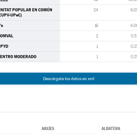
NITAT POPULAR EN COMÚN
24
6,0
EUPV-UPeC)
's
16
4,0
SOMVAL
2
0,5
UPYD
1
0,2
CENTRO MODERADO
1
0,2
Descárgate los datos en xml
AIGÜES
ALBATERA