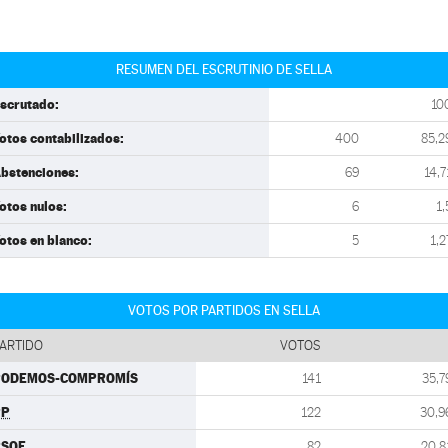
RESUMEN DEL ESCRUTINIO DE SELLA
scrutado:
10
otos contabilizados:
400
85,2
bstenciones:
69
14,7
otos nulos:
6
1,
otos en blanco:
5
1,2
VOTOS POR PARTIDOS EN SELLA
ARTIDO
VOTOS
PODEMOS-COMPROMÍS
141
35,7
PP
122
30,9
PSOE
82
20,8