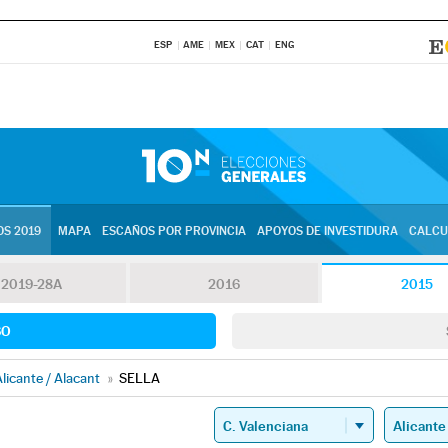
ESP
AME
MEX
CAT
ENG
S 2019
MAPA
ESCAÑOS POR PROVINCIA
APOYOS DE INVESTIDURA
CALCU
2019-28A
2016
2015
SO
licante / Alacant
»
SELLA