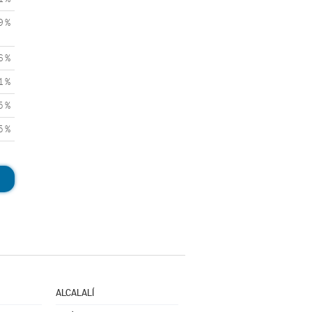
9 %
6 %
1 %
5 %
5 %
ALCALALÍ