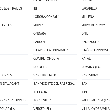
GATA DE GORGOS
GORGA
E LOS FRAILES
IBI
JACARILLA
LORCHA/ORXA (L')
MILLENA
OS (LOS)
MURLA
MURO DE ALCOY
)
ONDARA
ONIL
PARCENT
PEDREGUER
PILAR DE LA HORADADA
PINÓS (EL)/PINOSO
QUATRETONDETA
RAFAL
ROJALES
ROMANA (LA)
NEGRALS
SAN FULGENCIO
SAN ISIDRO
N D'ALACANT
SAN VICENTE DEL RASPEIG/SANT VICENT DEL RASPEIG
SAX
TEULADA
TIBI
TORREMANZANAS/TORRE DE LES MAÇANES (LA)
TORREVIEJA
VALL D'ALCALÀ (LA)
AGUAR (LA)
VERGER (EL)