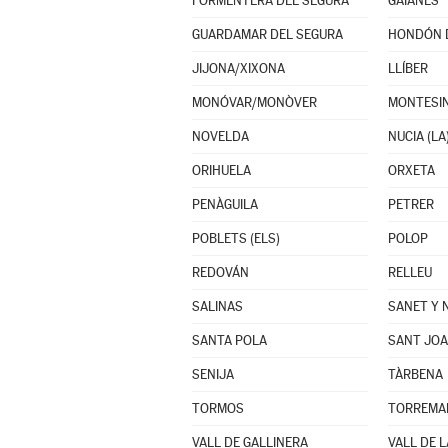
FORMENTERA DEL SEGURA
GAIANES
GUARDAMAR DEL SEGURA
HONDÓN D
JIJONA/XIXONA
LLÍBER
MONÓVAR/MONÒVER
MONTESIN
NOVELDA
NUCIA (LA
ORIHUELA
ORXETA
PENÀGUILA
PETRER
POBLETS (ELS)
POLOP
REDOVÁN
RELLEU
SALINAS
SANET Y 
SANTA POLA
SANT JOA
SENIJA
TÀRBENA
TORMOS
VALL DE GALLINERA
VALL DE L