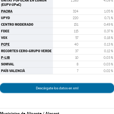
UNITAT POPULAR EN COMÚN
1.263
4,09 %
(EUPV-UPeC)
PACMA
324
1,05 %
UPYD
220
0,71 %
CENTRO MODERADO
151
0,49 %
FDEE
115
0,37 %
VOX
57
0,18 %
PCPE
40
0,13 %
RECORTES CERO-GRUPO VERDE
37
0,12 %
P-LIB
10
0,03 %
SOMVAL
8
0,03 %
PAÍS VALENCIÀ
7
0,02 %
Descárgate los datos en xml
Municipios de Alicante / Alacant