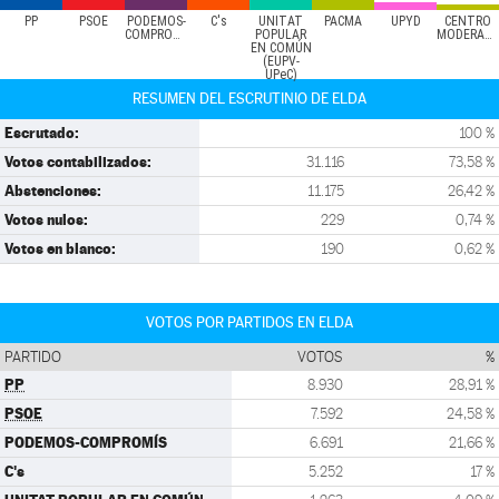
PP
PSOE
PODEMOS-
C's
UNITAT
PACMA
UPYD
CENTRO
COMPROMÍS
POPULAR
MODERADO
EN COMÚN
(EUPV-
UPeC)
RESUMEN DEL ESCRUTINIO DE ELDA
Escrutado:
100 %
Votos contabilizados:
31.116
73,58 %
Abstenciones:
11.175
26,42 %
Votos nulos:
229
0,74 %
Votos en blanco:
190
0,62 %
VOTOS POR PARTIDOS EN ELDA
PARTIDO
VOTOS
%
PP
8.930
28,91 %
PSOE
7.592
24,58 %
PODEMOS-COMPROMÍS
6.691
21,66 %
C's
5.252
17 %