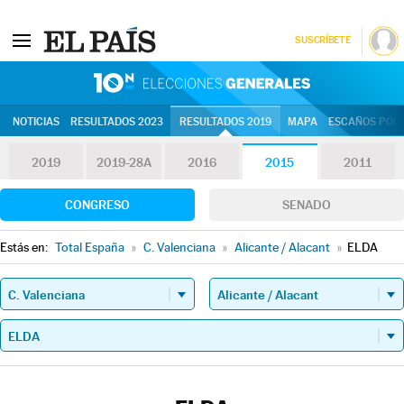
SUSCRÍBETE
10N | Eleccion
NOTICIAS
RESULTADOS 2023
RESULTADOS 2019
MAPA
ESCAÑOS POR 
2019
2019-28A
2016
2015
2011
CONGRESO
SENADO
Estás en:
Total España
»
C. Valenciana
»
Alicante / Alacant
»
ELDA