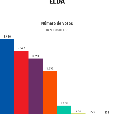
ELDA
Número de votos
100
%
ESCRUTADO
8.930
7.592
6.691
5.252
1.263
324
220
151