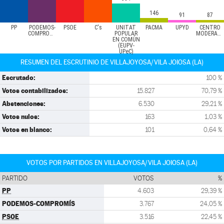
146
91
87
PP
PODEMOS-
PSOE
C's
UNITAT
PACMA
UPYD
CENTRO
COMPROMÍS
POPULAR
MODERADO
EN COMÚN
(EUPV-
UPeC)
RESUMEN DEL ESCRUTINIO DE VILLAJOYOSA/VILA JOIOSA (LA)
Escrutado:
100 %
Votos contabilizados:
15.827
70,79 %
Abstenciones:
6.530
29,21 %
Votos nulos:
163
1,03 %
Votos en blanco:
101
0,64 %
VOTOS POR PARTIDOS EN VILLAJOYOSA/VILA JOIOSA (LA)
PARTIDO
VOTOS
%
PP
4.603
29,39 %
PODEMOS-COMPROMÍS
3.767
24,05 %
PSOE
3.516
22,45 %