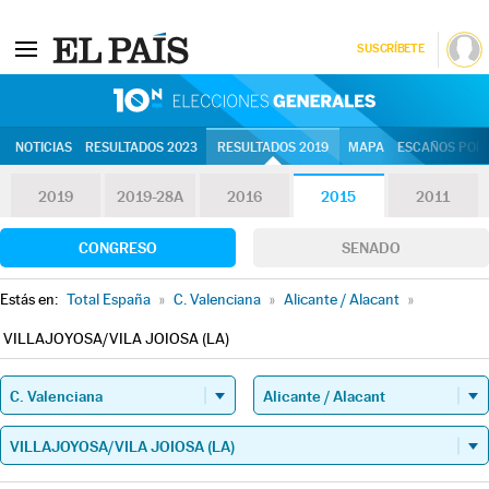
SUSCRÍBETE
10N | Eleccion
NOTICIAS
RESULTADOS 2023
RESULTADOS 2019
MAPA
ESCAÑOS POR 
2019
2019-28A
2016
2015
2011
CONGRESO
SENADO
Estás en:
Total España
»
C. Valenciana
»
Alicante / Alacant
»
VILLAJOYOSA/VILA JOIOSA (LA)