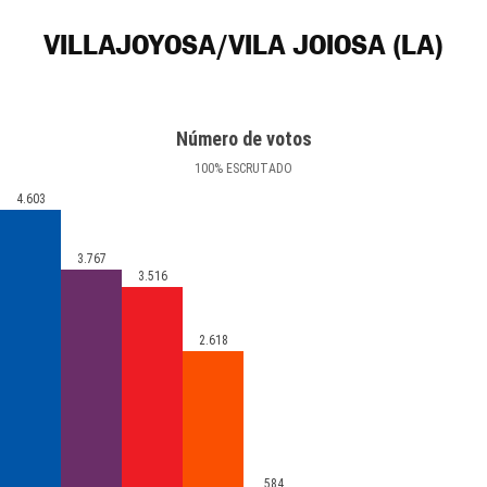
VILLAJOYOSA/VILA JOIOSA (LA)
Número de votos
100
%
ESCRUTADO
4.603
3.767
3.516
2.618
584