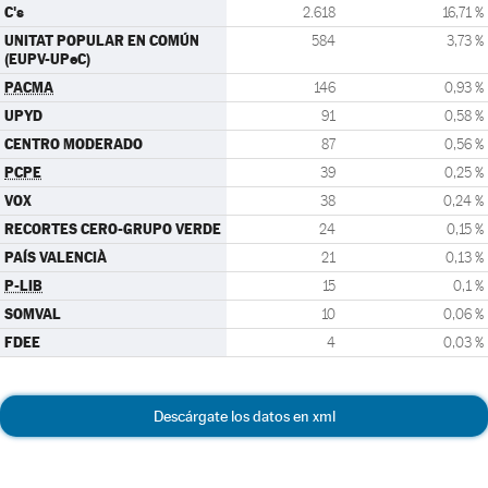
C's
2.618
16,71 %
UNITAT POPULAR EN COMÚN
584
3,73 %
(EUPV-UPeC)
PACMA
146
0,93 %
UPYD
91
0,58 %
CENTRO MODERADO
87
0,56 %
PCPE
39
0,25 %
VOX
38
0,24 %
RECORTES CERO-GRUPO VERDE
24
0,15 %
PAÍS VALENCIÀ
21
0,13 %
P-LIB
15
0,1 %
SOMVAL
10
0,06 %
FDEE
4
0,03 %
Descárgate los datos en xml