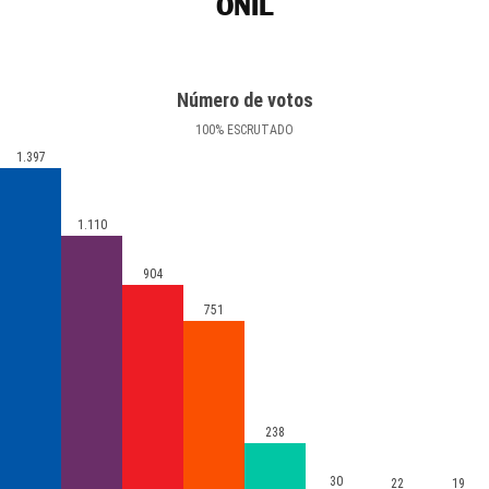
ONIL
Número de votos
100
%
ESCRUTADO
1.397
1.110
904
751
238
30
22
19