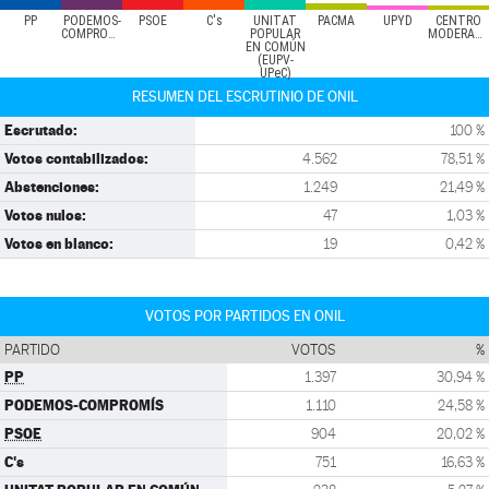
PP
PODEMOS-
PSOE
C's
UNITAT
PACMA
UPYD
CENTRO
COMPROMÍS
POPULAR
MODERADO
EN COMÚN
(EUPV-
UPeC)
RESUMEN DEL ESCRUTINIO DE ONIL
Escrutado:
100 %
Votos contabilizados:
4.562
78,51 %
Abstenciones:
1.249
21,49 %
Votos nulos:
47
1,03 %
Votos en blanco:
19
0,42 %
VOTOS POR PARTIDOS EN ONIL
PARTIDO
VOTOS
%
PP
1.397
30,94 %
PODEMOS-COMPROMÍS
1.110
24,58 %
PSOE
904
20,02 %
C's
751
16,63 %