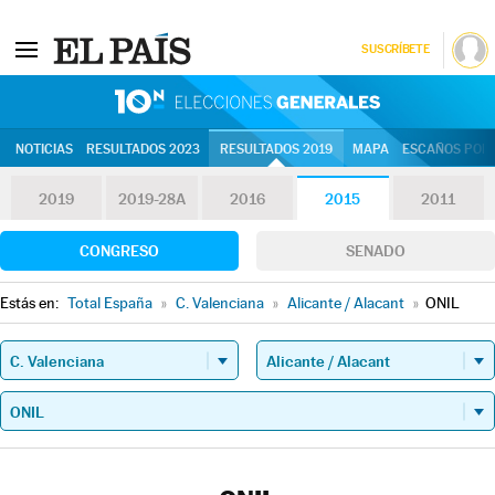
SUSCRÍBETE
10N | Eleccion
NOTICIAS
RESULTADOS 2023
RESULTADOS 2019
MAPA
ESCAÑOS POR 
2019
2019-28A
2016
2015
2011
CONGRESO
SENADO
Estás en:
Total España
»
C. Valenciana
»
Alicante / Alacant
»
ONIL