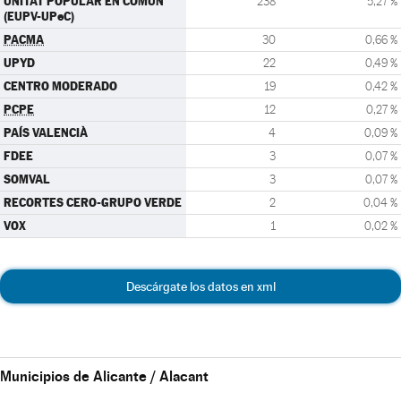
UNITAT POPULAR EN COMÚN
238
5,27 %
(EUPV-UPeC)
PACMA
30
0,66 %
UPYD
22
0,49 %
CENTRO MODERADO
19
0,42 %
PCPE
12
0,27 %
PAÍS VALENCIÀ
4
0,09 %
FDEE
3
0,07 %
SOMVAL
3
0,07 %
RECORTES CERO-GRUPO VERDE
2
0,04 %
VOX
1
0,02 %
Descárgate los datos en xml
Municipios de Alicante / Alacant