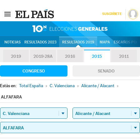
SUSCRÍBETE
10N | Eleccion
NOTICIAS
RESULTADOS 2023
RESULTADOS 2019
MAPA
ESCAÑOS POR 
2019
2019-28A
2016
2015
2011
CONGRESO
SENADO
Estás en:
Total España
»
C. Valenciana
»
Alicante / Alacant
»
ALFAFARA