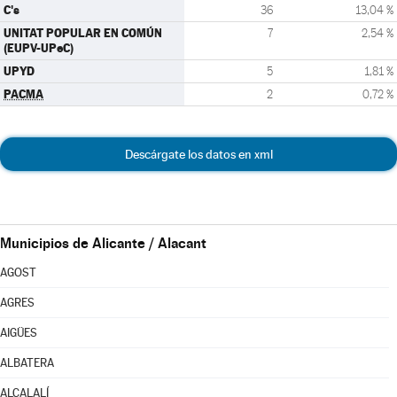
C's
36
13,04 %
UNITAT POPULAR EN COMÚN
7
2,54 %
(EUPV-UPeC)
UPYD
5
1,81 %
PACMA
2
0,72 %
Descárgate los datos en xml
Municipios de Alicante / Alacant
AGOST
AGRES
AIGÜES
ALBATERA
ALCALALÍ