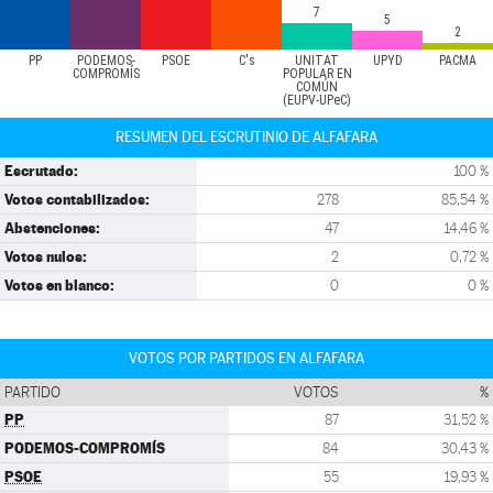
7
5
2
PP
PODEMOS-
PSOE
C's
UNITAT
UPYD
PACMA
COMPROMÍS
POPULAR EN
COMÚN
(EUPV-UPeC)
RESUMEN DEL ESCRUTINIO DE ALFAFARA
Escrutado:
100 %
Votos contabilizados:
278
85,54 %
Abstenciones:
47
14,46 %
Votos nulos:
2
0,72 %
Votos en blanco:
0
0 %
VOTOS POR PARTIDOS EN ALFAFARA
PARTIDO
VOTOS
%
PP
87
31,52 %
PODEMOS-COMPROMÍS
84
30,43 %
PSOE
55
19,93 %