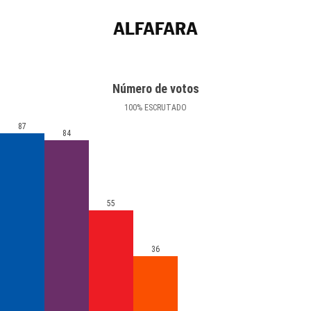
ALFAFARA
Número de votos
100
%
ESCRUTADO
87
84
55
36