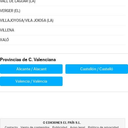
VALL DE LAGUAR (LA)
VERGER (EL)
VILLAJOYOSA/VILA JOIOSA (LA)
VILLENA
XALÓ
Provincias de C. Valenciana
Alicante / Alacant
Castellón / Castelló
Valencia / València
EDICIONES EL PAÍS S.L.
©
Contacto
Venta de contenidos
Publicidad
Aviso legal
Política de privacidad