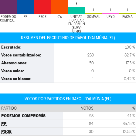
8
1
1
1
PODEMOS-
PP
PSOE
C's
UNITAT
SOMVAL
UPYD
PACMA
COMPROMÍS
POPULAR
EN COMÚN
(EUPV-
UPeC)
RESUMEN DEL ESCRUTINIO DE RÀFOL D'ALMÚNIA (EL)
Escrutado:
100 %
Votos contabilizados:
239
82,7 %
Abstenciones:
50
17,3 %
Votos nulos:
0
0 %
Votos en blanco:
1
0,42 %
VOTOS POR PARTIDOS EN RÀFOL D'ALMÚNIA (EL)
PARTIDO
VOTOS
%
PODEMOS-COMPROMÍS
98
41 %
PP
84
35,15 %
PSOE
30
12,55 %