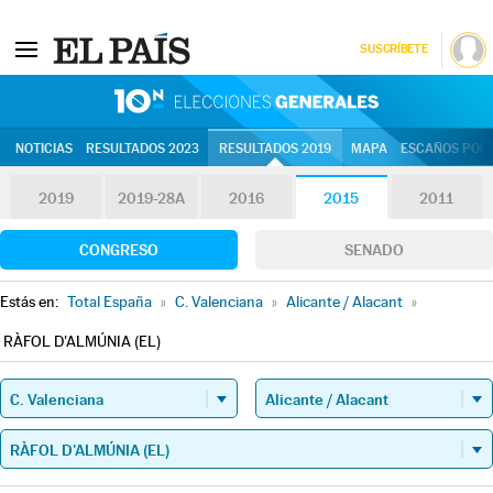
SUSCRÍBETE
10N | Eleccion
NOTICIAS
RESULTADOS 2023
RESULTADOS 2019
MAPA
ESCAÑOS POR 
2019
2019-28A
2016
2015
2011
CONGRESO
SENADO
Estás en:
Total España
»
C. Valenciana
»
Alicante / Alacant
»
RÀFOL D'ALMÚNIA (EL)