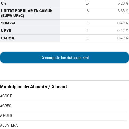
C's
15
6,28 %
UNITAT POPULAR EN COMÚN
8
3,35 %
(EUPV-UPeC)
SOMVAL
1
0,42 %
UPYD
1
0,42 %
PACMA
1
0,42 %
Descárgate los datos en xml
Municipios de Alicante / Alacant
AGOST
AGRES
AIGÜES
ALBATERA