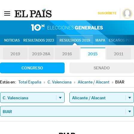
SUSCRÍBETE
10N | Eleccion
NOTICIAS
RESULTADOS 2023
RESULTADOS 2019
MAPA
ESCAÑOS POR 
2019
2019-28A
2016
2015
2011
CONGRESO
SENADO
Estás en:
Total España
»
C. Valenciana
»
Alicante / Alacant
»
BIAR