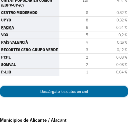
UNITAT POPULAR EN COMÚN
119
4,77 %
(EUPV-UPeC)
CENTRO MODERADO
8
0,32 %
UPYD
8
0,32 %
PACMA
6
0,24 %
VOX
5
0,2 %
PAÍS VALENCIÀ
4
0,16 %
RECORTES CERO-GRUPO VERDE
3
0,12 %
PCPE
2
0,08 %
SOMVAL
2
0,08 %
P-LIB
1
0,04 %
Descárgate los datos en xml
Municipios de Alicante / Alacant