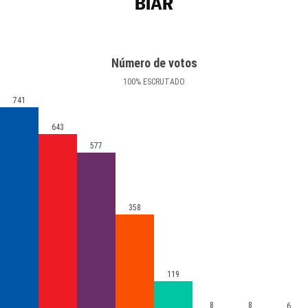
BIAR
Número de votos
100
%
ESCRUTADO
741
643
577
358
119
8
8
6