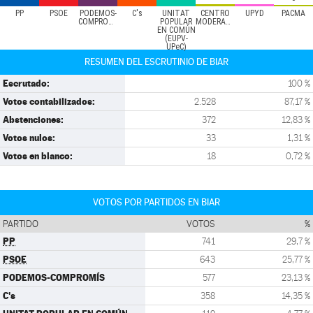
PP
PSOE
PODEMOS-
C's
UNITAT
CENTRO
UPYD
PACMA
COMPROMÍS
POPULAR
MODERADO
EN COMÚN
(EUPV-
UPeC)
RESUMEN DEL ESCRUTINIO DE BIAR
Escrutado:
100 %
Votos contabilizados:
2.528
87,17 %
Abstenciones:
372
12,83 %
Votos nulos:
33
1,31 %
Votos en blanco:
18
0,72 %
VOTOS POR PARTIDOS EN BIAR
PARTIDO
VOTOS
%
PP
741
29,7 %
PSOE
643
25,77 %
PODEMOS-COMPROMÍS
577
23,13 %
C's
358
14,35 %