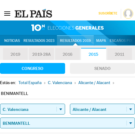
SUSCRÍBETE
10N | Eleccion
NOTICIAS
RESULTADOS 2023
RESULTADOS 2019
MAPA
ESCAÑOS POR 
2019
2019-28A
2016
2015
2011
CONGRESO
SENADO
Estás en:
Total España
»
C. Valenciana
»
Alicante / Alacant
»
BENIMANTELL