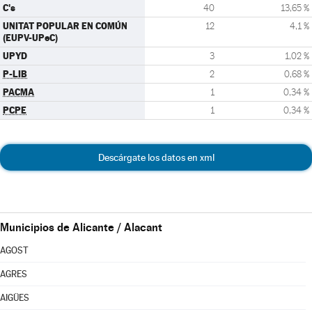
C's
40
13,65 %
UNITAT POPULAR EN COMÚN
12
4,1 %
(EUPV-UPeC)
UPYD
3
1,02 %
P-LIB
2
0,68 %
PACMA
1
0,34 %
PCPE
1
0,34 %
Descárgate los datos en xml
Municipios de Alicante / Alacant
AGOST
AGRES
AIGÜES