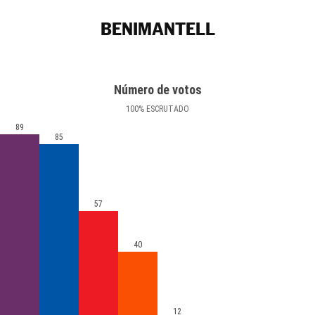
BENIMANTELL
Número de votos
100
%
ESCRUTADO
89
85
57
40
12