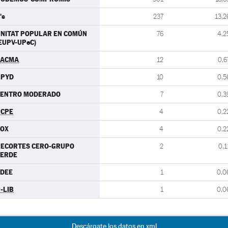
's
237
13,2
NITAT POPULAR EN COMÚN
76
4,2
EUPV-UPeC)
PACMA
12
0,6
UPYD
10
0,5
CENTRO MODERADO
7
0,3
PCPE
4
0,2
VOX
4
0,2
RECORTES CERO-GRUPO
2
0,1
VERDE
FDEE
1
0,0
-LIB
1
0,0
Descárgate los datos en xml