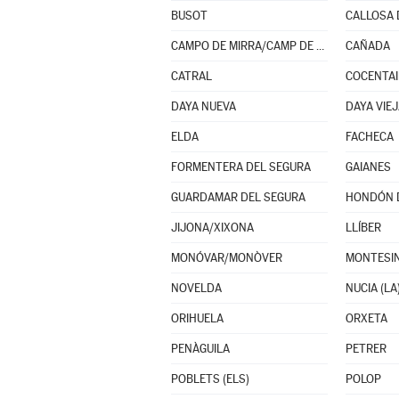
BUSOT
CALLOSA 
CAMPO DE MIRRA/CAMP DE MIRRA (EL)
CAÑADA
CATRAL
COCENTA
DAYA NUEVA
DAYA VIE
ELDA
FACHECA
FORMENTERA DEL SEGURA
GAIANES
GUARDAMAR DEL SEGURA
HONDÓN D
JIJONA/XIXONA
LLÍBER
MONÓVAR/MONÒVER
MONTESIN
NOVELDA
NUCIA (LA
ORIHUELA
ORXETA
PENÀGUILA
PETRER
POBLETS (ELS)
POLOP