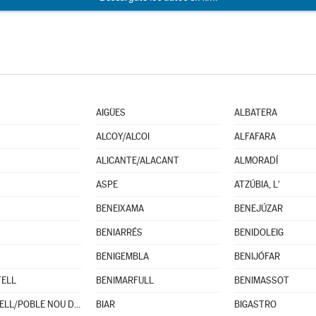
AIGÜES
ALBATERA
ALCOY/ALCOI
ALFAFARA
ALICANTE/ALACANT
ALMORADÍ
ASPE
ATZÚBIA, L'
BENEIXAMA
BENEJÚZAR
BENIARRÉS
BENIDOLEIG
BENIGEMBLA
BENIJÓFAR
TELL
BENIMARFULL
BENIMASSOT
BENITACHELL/POBLE NOU DE BENITATXELL (EL)
BIAR
BIGASTRO