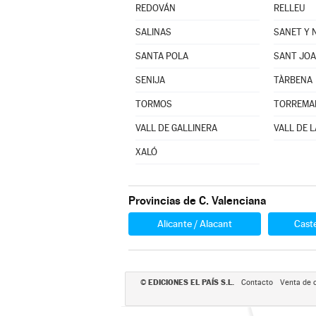
REDOVÁN
RELLEU
SALINAS
SANET Y 
SANTA POLA
SANT JOA
SENIJA
TÀRBENA
TORMOS
VALL DE GALLINERA
VALL DE L
XALÓ
Provincias de C. Valenciana
Alicante / Alacant
Caste
EDICIONES EL PAÍS S.L.
©
Contacto
Venta de 