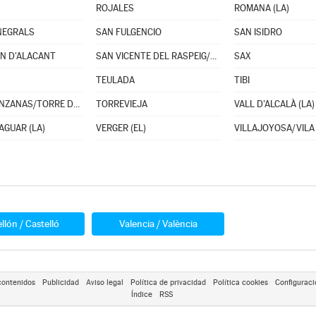
ROJALES
ROMANA (LA)
NEGRALS
SAN FULGENCIO
SAN ISIDRO
N D'ALACANT
SAN VICENTE DEL RASPEIG/SANT VICENT DEL RASPEIG
SAX
TEULADA
TIBI
TORREMANZANAS/TORRE DE LES MAÇANES (LA)
TORREVIEJA
VALL D'ALCALÀ (LA)
AGUAR (LA)
VERGER (EL)
llón / Castelló
Valencia / València
contenidos
Publicidad
Aviso legal
Política de privacidad
Política cookies
Configuraci
Índice
RSS