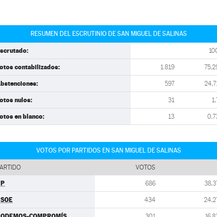
RESUMEN DEL ESCRUTINIO DE SAN MIGUEL DE SALINAS
scrutado:
10
otos contabilizados:
1.819
75,2
bstenciones:
597
24,7
otos nulos:
31
1,
otos en blanco:
13
0,7
VOTOS POR PARTIDOS EN SAN MIGUEL DE SALINAS
ARTIDO
VOTOS
PP
686
38,3
PSOE
434
24,2
PODEMOS-COMPROMÍS
301
16,8