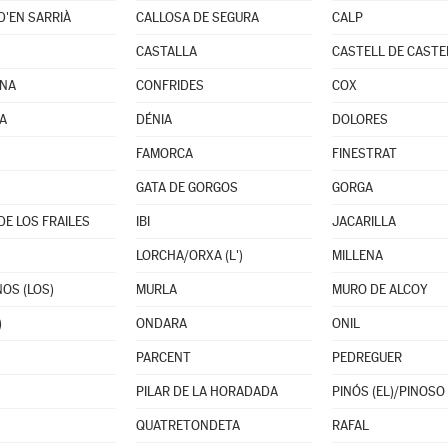
D'EN SARRIÀ
CALLOSA DE SEGURA
CALP
CASTALLA
CASTELL DE CASTE
INA
CONFRIDES
COX
JA
DÉNIA
DOLORES
FAMORCA
FINESTRAT
GATA DE GORGOS
GORGA
E LOS FRAILES
IBI
JACARILLA
LORCHA/ORXA (L')
MILLENA
OS (LOS)
MURLA
MURO DE ALCOY
)
ONDARA
ONIL
PARCENT
PEDREGUER
PILAR DE LA HORADADA
PINÓS (EL)/PINOSO
QUATRETONDETA
RAFAL