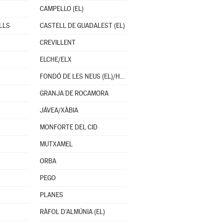
CAMPELLO (EL)
LLS
CASTELL DE GUADALEST (EL)
CREVILLENT
ELCHE/ELX
FONDÓ DE LES NEUS (EL)/HONDÓN DE LAS NIEVES
GRANJA DE ROCAMORA
JÁVEA/XÀBIA
MONFORTE DEL CID
MUTXAMEL
ORBA
PEGO
PLANES
RÀFOL D'ALMÚNIA (EL)