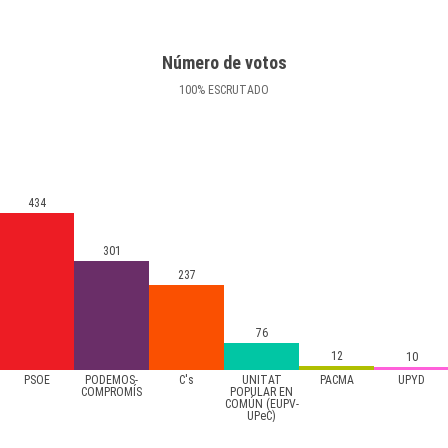
Número de votos
100
%
ESCRUTADO
434
301
237
76
12
10
PSOE
PODEMOS-
C's
UNITAT
PACMA
UPYD
COMPROMÍS
POPULAR EN
COMÚN (EUPV-
UPeC)