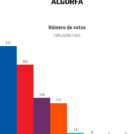
ALGORFA
Número de votos
100
%
ESCRUTADO
317
252
136
117
14
6
2
2