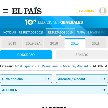
SUSCRÍBETE
10N | Eleccion
NOTICIAS
RESULTADOS 2023
RESULTADOS 2019
MAPA
ESCAÑOS POR 
2019
2019-28A
2016
2015
2011
CONGRESO
SENADO
Estás en:
Total España
»
C. Valenciana
»
Alicante / Alacant
»
ALGORFA