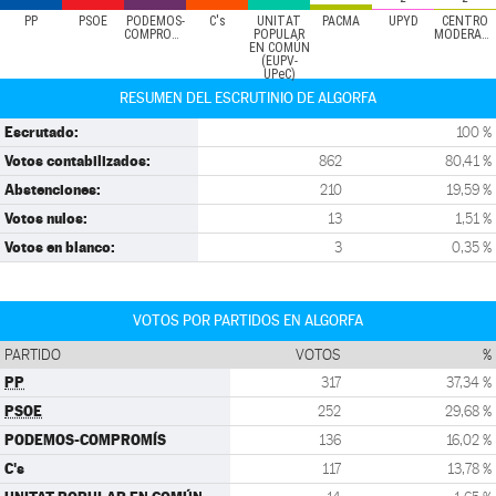
PP
PSOE
PODEMOS-
C's
UNITAT
PACMA
UPYD
CENTRO
COMPROMÍS
POPULAR
MODERADO
EN COMÚN
(EUPV-
UPeC)
RESUMEN DEL ESCRUTINIO DE ALGORFA
Escrutado:
100 %
Votos contabilizados:
862
80,41 %
Abstenciones:
210
19,59 %
Votos nulos:
13
1,51 %
Votos en blanco:
3
0,35 %
VOTOS POR PARTIDOS EN ALGORFA
PARTIDO
VOTOS
%
PP
317
37,34 %
PSOE
252
29,68 %
PODEMOS-COMPROMÍS
136
16,02 %
C's
117
13,78 %