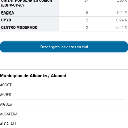
UNITAT POPULAR EN COMÚN
14
1,65 %
(EUPV-UPeC)
PACMA
6
0,71 %
UPYD
2
0,24 %
CENTRO MODERADO
2
0,24 %
Descárgate los datos en xml
Municipios de Alicante / Alacant
AGOST
AGRES
AIGÜES
ALBATERA
ALCALALÍ