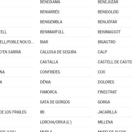
BENEIXAMA
BENEJÚZAR
BENIARRÉS
BENIDOLEIG
BENIGEMBLA
BENIJÓFAR
TELL
BENIMARFULL
BENIMASSOT
BENITACHELL/POBLE NOU DE BENITATXELL (EL)
BIAR
BIGASTRO
D'EN SARRIÀ
CALLOSA DE SEGURA
CALP
CASTALLA
CASTELL DE CASTE
INA
CONFRIDES
COX
JA
DÉNIA
DOLORES
FAMORCA
FINESTRAT
GATA DE GORGOS
GORGA
E LOS FRAILES
IBI
JACARILLA
LORCHA/ORXA (L')
MILLENA