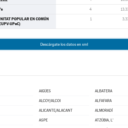
's
4
13,3
NITAT POPULAR EN COMÚN
1
3,3
EUPV-UPeC)
Descárgate los datos en xml
AIGÜES
ALBATERA
ALCOY/ALCOI
ALFAFARA
ALICANTE/ALACANT
ALMORADÍ
ASPE
ATZÚBIA, L'