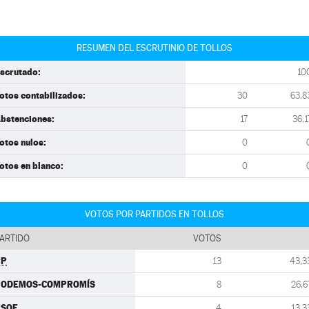
RESUMEN DEL ESCRUTINIO DE TOLLOS
scrutado:
10
otos contabilizados:
30
63,8
bstenciones:
17
36,1
otos nulos:
0
otos en blanco:
0
VOTOS POR PARTIDOS EN TOLLOS
ARTIDO
VOTOS
PP
13
43,3
PODEMOS-COMPROMÍS
8
26,6
PSOE
4
13,3