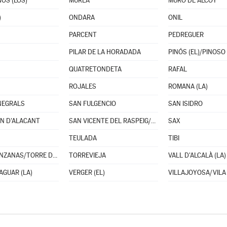
OS (LOS)
MURLA
MURO DE ALCOY
)
ONDARA
ONIL
PARCENT
PEDREGUER
PILAR DE LA HORADADA
PINÓS (EL)/PINOSO
QUATRETONDETA
RAFAL
ROJALES
ROMANA (LA)
NEGRALS
SAN FULGENCIO
SAN ISIDRO
N D'ALACANT
SAN VICENTE DEL RASPEIG/SANT VICENT DEL RASPEIG
SAX
TEULADA
TIBI
TORREMANZANAS/TORRE DE LES MAÇANES (LA)
TORREVIEJA
VALL D'ALCALÀ (LA)
AGUAR (LA)
VERGER (EL)