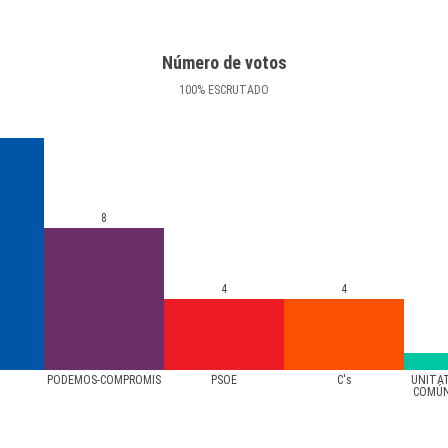
Número de votos
100
%
ESCRUTADO
8
4
4
PODEMOS-COMPROMÍS
PSOE
C's
UNITA
COMÚN