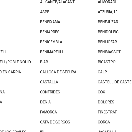
ALICANTE/ALACANT
ALMORADÍ
ASPE
ATZÚBIA, L'
BENEIXAMA
BENEJÚZAR
BENIARRÉS
BENIDOLEIG
BENIGEMBLA
BENIJÓFAR
TELL
BENIMARFULL
BENIMASSOT
BENITACHELL/POBLE NOU DE BENITATXELL (EL)
BIAR
BIGASTRO
D'EN SARRIÀ
CALLOSA DE SEGURA
CALP
CASTALLA
CASTELL DE CASTE
INA
CONFRIDES
COX
JA
DÉNIA
DOLORES
FAMORCA
FINESTRAT
GATA DE GORGOS
GORGA