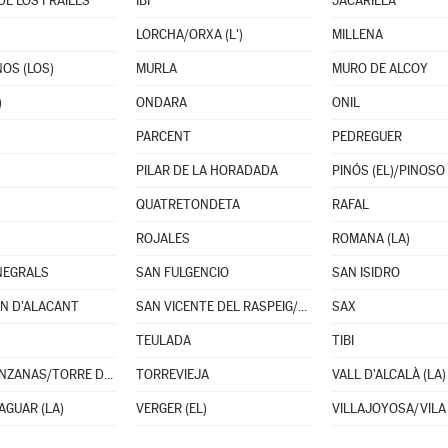
E LOS FRAILES
IBI
JACARILLA
LORCHA/ORXA (L')
MILLENA
OS (LOS)
MURLA
MURO DE ALCOY
)
ONDARA
ONIL
PARCENT
PEDREGUER
PILAR DE LA HORADADA
PINÓS (EL)/PINOSO
QUATRETONDETA
RAFAL
ROJALES
ROMANA (LA)
NEGRALS
SAN FULGENCIO
SAN ISIDRO
N D'ALACANT
SAN VICENTE DEL RASPEIG/SANT VICENT DEL RASPEIG
SAX
TEULADA
TIBI
TORREMANZANAS/TORRE DE LES MAÇANES (LA)
TORREVIEJA
VALL D'ALCALÀ (LA)
AGUAR (LA)
VERGER (EL)