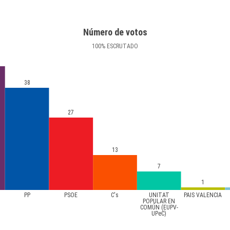
Número de votos
100
%
ESCRUTADO
38
27
13
7
1
PP
PSOE
C's
UNITAT
PAÍS VALENCIÀ
POPULAR EN
COMÚN (EUPV-
UPeC)