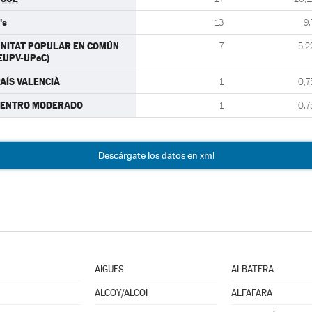
's
13
9,
NITAT POPULAR EN COMÚN
7
5,2
EUPV-UPeC)
AÍS VALENCIÀ
1
0,7
CENTRO MODERADO
1
0,7
Descárgate los datos en xml
AIGÜES
ALBATERA
ALCOY/ALCOI
ALFAFARA