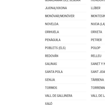
GUARDAMAR DEL SEGURA
HONDÓN D
JIJONA/XIXONA
LLÍBER
MONÓVAR/MONÒVER
MONTESIN
NOVELDA
NUCIA (LA
ORIHUELA
ORXETA
PENÀGUILA
PETRER
POBLETS (ELS)
POLOP
REDOVÁN
RELLEU
SALINAS
SANET Y 
SANTA POLA
SANT JOA
SENIJA
TÀRBENA
TORMOS
VALL DE GALLINERA
VALL DE L
XALÓ