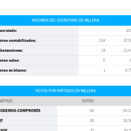
RESUMEN DEL ESCRUTINIO DE MILLENA
scrutado:
10
otos contabilizados:
134
87,5
bstenciones:
19
12,4
otos nulos:
0
otos en blanco:
1
0,7
VOTOS POR PARTIDOS EN MILLENA
ARTIDO
VOTOS
PODEMOS-COMPROMÍS
46
34,3
PP
38
28,3
PSOE
27
20,1