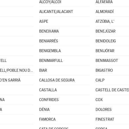
ALCOY/ALCOI
ALFAFARA
ALICANTE/ALACANT
ALMORADÍ
ASPE
ATZÚBIA, L'
BENEIXAMA
BENEJÚZAR
BENIARRÉS
BENIDOLEIG
BENIGEMBLA
BENIJÓFAR
TELL
BENIMARFULL
BENIMASSOT
BENITACHELL/POBLE NOU DE BENITATXELL (EL)
BIAR
BIGASTRO
D'EN SARRIÀ
CALLOSA DE SEGURA
CALP
CASTALLA
CASTELL DE CASTE
INA
CONFRIDES
COX
JA
DÉNIA
DOLORES
FAMORCA
FINESTRAT