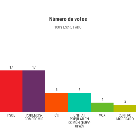
Número de votos
100
%
ESCRUTADO
17
17
8
8
4
3
PSOE
PODEMOS-
C's
UNITAT
VOX
CENTRO
COMPROMÍS
POPULAR EN
MODERADO
COMÚN (EUPV-
UPeC)