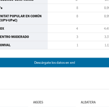
's
8
8,9
NITAT POPULAR EN COMÚN
8
8,9
EUPV-UPeC)
VOX
4
4,4
CENTRO MODERADO
3
3,3
SOMVAL
1
1,1
Descárgate los datos en xml
AIGÜES
ALBATERA