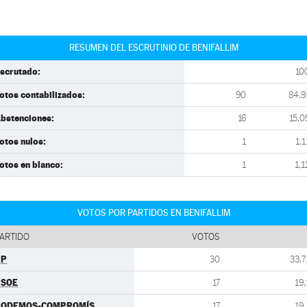
RESUMEN DEL ESCRUTINIO DE BENIFALLIM
scrutado:
10
otos contabilizados:
90
84,9
bstenciones:
16
15,0
otos nulos:
1
1,1
otos en blanco:
1
1,1
VOTOS POR PARTIDOS EN BENIFALLIM
ARTIDO
VOTOS
PP
30
33,7
PSOE
17
19,
PODEMOS-COMPROMÍS
17
19,