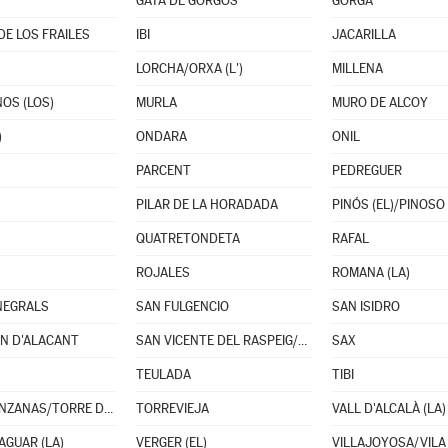
GATA DE GORGOS
GORGA
E LOS FRAILES
IBI
JACARILLA
LORCHA/ORXA (L')
MILLENA
OS (LOS)
MURLA
MURO DE ALCOY
)
ONDARA
ONIL
PARCENT
PEDREGUER
PILAR DE LA HORADADA
PINÓS (EL)/PINOSO
QUATRETONDETA
RAFAL
ROJALES
ROMANA (LA)
NEGRALS
SAN FULGENCIO
SAN ISIDRO
N D'ALACANT
SAN VICENTE DEL RASPEIG/SANT VICENT DEL RASPEIG
SAX
TEULADA
TIBI
TORREMANZANAS/TORRE DE LES MAÇANES (LA)
TORREVIEJA
VALL D'ALCALÀ (LA)
AGUAR (LA)
VERGER (EL)