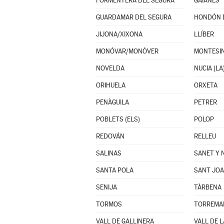
FORMENTERA DEL SEGURA
GAIANES
GUARDAMAR DEL SEGURA
HONDÓN D
JIJONA/XIXONA
LLÍBER
MONÓVAR/MONÒVER
MONTESIN
NOVELDA
NUCIA (LA
ORIHUELA
ORXETA
PENÀGUILA
PETRER
POBLETS (ELS)
POLOP
REDOVÁN
RELLEU
SALINAS
SANET Y 
SANTA POLA
SANT JOA
SENIJA
TÀRBENA
TORMOS
VALL DE GALLINERA
VALL DE L