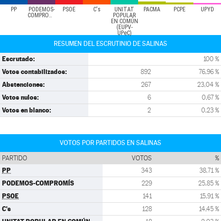
PP
PODEMOS-
PSOE
C's
UNITAT
PACMA
PCPE
UPYD
COMPROMÍS
POPULAR
EN COMÚN
(EUPV-
UPeC)
RESUMEN DEL ESCRUTINIO DE SALINAS
Escrutado:
100 %
Votos contabilizados:
892
76,96 %
Abstenciones:
267
23,04 %
Votos nulos:
6
0,67 %
Votos en blanco:
2
0,23 %
VOTOS POR PARTIDOS EN SALINAS
PARTIDO
VOTOS
%
PP
343
38,71 %
PODEMOS-COMPROMÍS
229
25,85 %
PSOE
141
15,91 %
C's
128
14,45 %