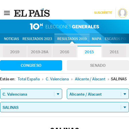
SUSCRÍBETE
10N | Eleccion
NOTICIAS
RESULTADOS 2023
RESULTADOS 2019
MAPA
ESCAÑOS POR 
2019
2019-28A
2016
2015
2011
CONGRESO
SENADO
Estás en:
Total España
»
C. Valenciana
»
Alicante / Alacant
»
SALINAS