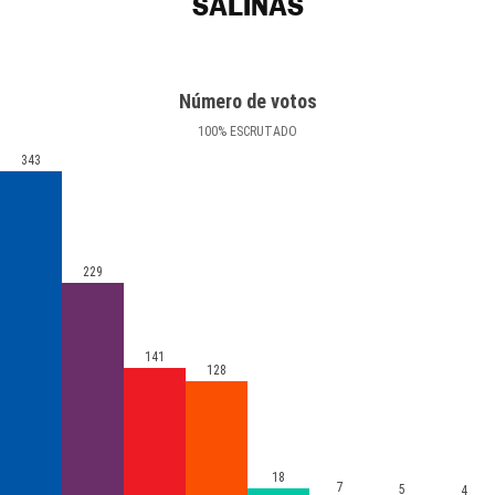
SALINAS
Número de votos
100
%
ESCRUTADO
343
229
141
128
18
7
5
4