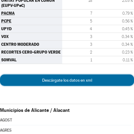
UNITAT POPULAR EN COMÚN
18
2,03 %
(EUPV-UPeC)
PACMA
7
0,79 %
PCPE
5
0,56 %
UPYD
4
0,45 %
VOX
3
0,34 %
CENTRO MODERADO
3
0,34 %
RECORTES CERO-GRUPO VERDE
2
0,23 %
SOMVAL
1
0,11 %
Descárgate los datos en xml
Municipios de Alicante / Alacant
AGOST
AGRES