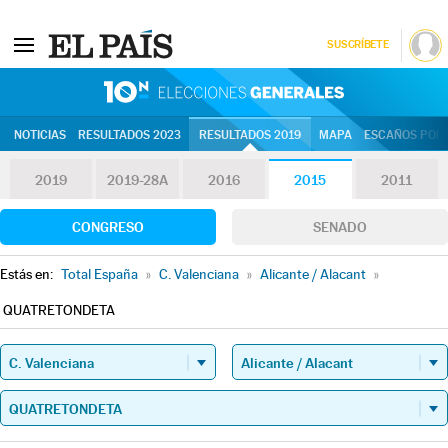
SUSCRÍBETE
10N | Eleccion
NOTICIAS
RESULTADOS 2023
RESULTADOS 2019
MAPA
ESCAÑOS POR 
2019
2019-28A
2016
2015
2011
CONGRESO
SENADO
Estás en:
Total España
»
C. Valenciana
»
Alicante / Alacant
»
QUATRETONDETA