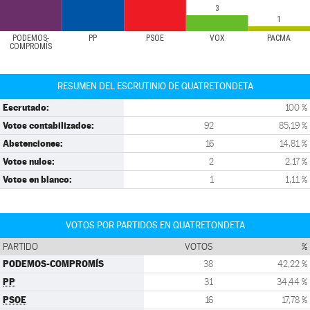
3
1
PODEMOS-
PP
PSOE
VOX
PACMA
COMPROMÍS
RESUMEN DEL ESCRUTINIO DE QUATRETONDETA
Escrutado:
100 %
Votos contabilizados:
92
85,19 %
Abstenciones:
16
14,81 %
Votos nulos:
2
2,17 %
Votos en blanco:
1
1,11 %
VOTOS POR PARTIDOS EN QUATRETONDETA
PARTIDO
VOTOS
%
PODEMOS-COMPROMÍS
38
42,22 %
PP
31
34,44 %
PSOE
16
17,78 %