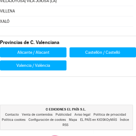
VILLAJOYOSA/VILA JOIOSA (LA)
VILLENA
XALÓ
Provincias de C. Valenciana
Alicante / Alacant
Castellón / Castelló
Valencia / València
EDICIONES EL PAÍS S.L.
©
Contacto
Venta de contenidos
Publicidad
Aviso legal
Política de privacidad
Política cookies
Configuración de cookies
Mapa
EL PAÍS en KIOSKOyMÁS
Índice
RSS