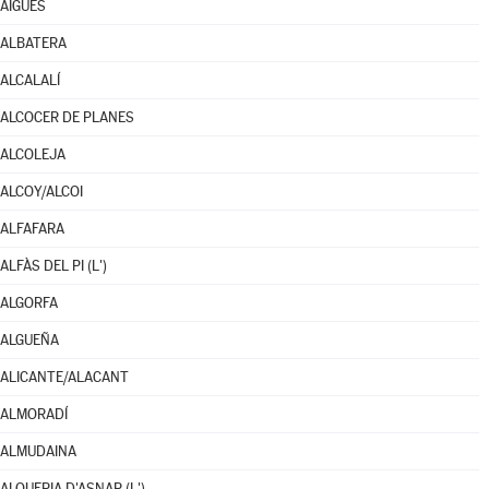
AIGÜES
ALBATERA
ALCALALÍ
ALCOCER DE PLANES
ALCOLEJA
ALCOY/ALCOI
ALFAFARA
ALFÀS DEL PI (L')
ALGORFA
ALGUEÑA
ALICANTE/ALACANT
ALMORADÍ
ALMUDAINA
ALQUERIA D'ASNAR (L')