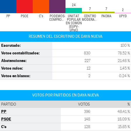
24
7
7
2
PP
PSOE
C's
PODEMOS-
UNITAT
CENTRO
PACMA
UPYD
COMPROMÍS
POPULAR
MODERADO
EN COMÚN
(EUPV-
UPeC)
RESUMEN DEL ESCRUTINIO DE DAYA NUEVA
Escrutado:
100 %
Votos contabilizados:
830
78,52 %
Abstenciones:
227
21,48 %
Votos nulos:
12
1,45 %
Votos en blanco:
2
0,24 %
VOTOS POR PARTIDOS EN DAYA NUEVA
PARTIDO
VOTOS
%
PP
396
48,41 %
PSOE
148
18,09 %
C's
128
15,65 %