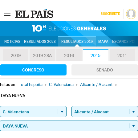
SUSCRÍBETE
10N | Eleccion
NOTICIAS
RESULTADOS 2023
RESULTADOS 2019
MAPA
ESCAÑOS POR 
2019
2019-28A
2016
2015
2011
CONGRESO
SENADO
Estás en:
Total España
»
C. Valenciana
»
Alicante / Alacant
»
DAYA NUEVA