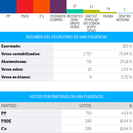
37
31
14
7
PP
PSOE
C's
PODEMOS-
RECORTES
UNITAT
PACMA
CENTRO
COMPROMÍS
CERO-
POPULAR
MODERADO
GRUPO
EN COMÚN
VERDE
(EUPV-
UPeC)
RESUMEN DEL ESCRUTINIO DE SAN FULGENCIO
Escrutado:
100 %
Votos contabilizados:
1.737
70,84 %
Abstenciones:
715
29,16 %
Votos nulos:
18
1,04 %
Votos en blanco:
9
0,52 %
VOTOS POR PARTIDOS EN SAN FULGENCIO
PARTIDO
VOTOS
%
PP
753
43,8 %
PSOE
286
16,64 %
C's
286
16,64 %