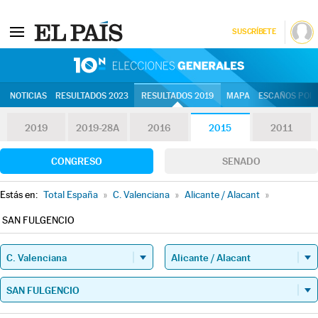
SUSCRÍBETE
10N | Eleccion
NOTICIAS
RESULTADOS 2023
RESULTADOS 2019
MAPA
ESCAÑOS POR 
2019
2019-28A
2016
2015
2011
CONGRESO
SENADO
Estás en:
Total España
»
C. Valenciana
»
Alicante / Alacant
»
SAN FULGENCIO