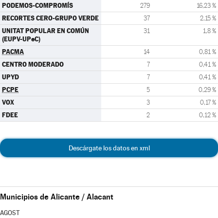
PODEMOS-COMPROMÍS
279
16,23 %
RECORTES CERO-GRUPO VERDE
37
2,15 %
UNITAT POPULAR EN COMÚN
31
1,8 %
(EUPV-UPeC)
PACMA
14
0,81 %
CENTRO MODERADO
7
0,41 %
UPYD
7
0,41 %
PCPE
5
0,29 %
VOX
3
0,17 %
FDEE
2
0,12 %
Descárgate los datos en xml
Municipios de Alicante / Alacant
AGOST