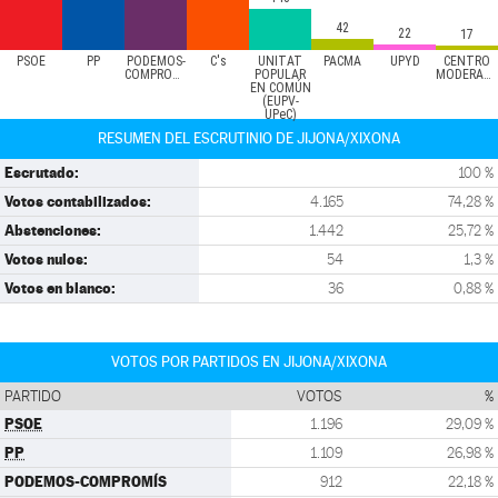
42
22
17
PSOE
PP
PODEMOS-
C's
UNITAT
PACMA
UPYD
CENTRO
COMPROMÍS
POPULAR
MODERADO
EN COMÚN
(EUPV-
UPeC)
RESUMEN DEL ESCRUTINIO DE JIJONA/XIXONA
Escrutado:
100 %
Votos contabilizados:
4.165
74,28 %
Abstenciones:
1.442
25,72 %
Votos nulos:
54
1,3 %
Votos en blanco:
36
0,88 %
VOTOS POR PARTIDOS EN JIJONA/XIXONA
PARTIDO
VOTOS
%
PSOE
1.196
29,09 %
PP
1.109
26,98 %
PODEMOS-COMPROMÍS
912
22,18 %