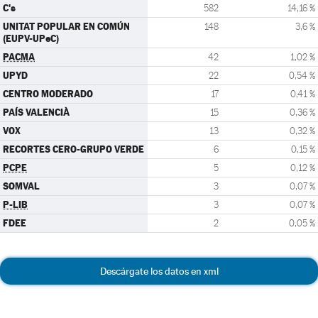
C's
582
14,16 %
UNITAT POPULAR EN COMÚN
148
3,6 %
(EUPV-UPeC)
PACMA
42
1,02 %
UPYD
22
0,54 %
CENTRO MODERADO
17
0,41 %
PAÍS VALENCIÀ
15
0,36 %
VOX
13
0,32 %
RECORTES CERO-GRUPO VERDE
6
0,15 %
PCPE
5
0,12 %
SOMVAL
3
0,07 %
P-LIB
3
0,07 %
FDEE
2
0,05 %
Descárgate los datos en xml