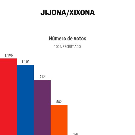
JIJONA/XIXONA
Número de votos
100
%
ESCRUTADO
1.196
1.109
912
582
148