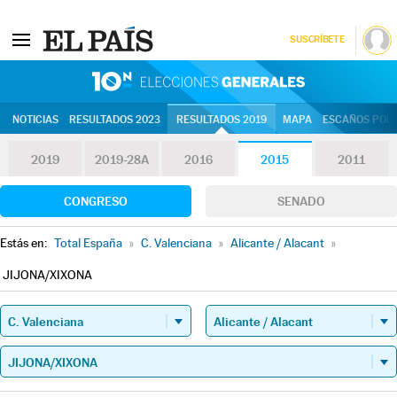
SUSCRÍBETE
10N | Eleccion
NOTICIAS
RESULTADOS 2023
RESULTADOS 2019
MAPA
ESCAÑOS POR 
2019
2019-28A
2016
2015
2011
CONGRESO
SENADO
Estás en:
Total España
»
C. Valenciana
»
Alicante / Alacant
»
JIJONA/XIXONA