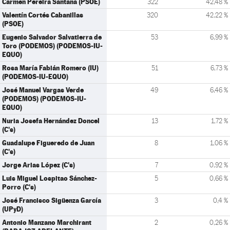
Carmen Pereira Santana (PSOE)
322
42,48 %
Valentín Cortés Cabanillas
320
42,22 %
(PSOE)
Eugenio Salvador Salvatierra de
53
6,99 %
Toro (PODEMOS) (PODEMOS-IU-
EQUO)
Rosa María Fabián Romero (IU)
51
6,73 %
(PODEMOS-IU-EQUO)
José Manuel Vargas Verde
49
6,46 %
(PODEMOS) (PODEMOS-IU-
EQUO)
Nuria Josefa Hernández Doncel
13
1,72 %
(C's)
Guadalupe Figueredo de Juan
8
1,06 %
(C's)
Jorge Arias López (C's)
7
0,92 %
Luis Miguel Lospitao Sánchez-
5
0,66 %
Porro (C's)
José Francisco Sigüenza García
3
0,4 %
(UPyD)
Antonio Manzano Marchirant
2
0,26 %