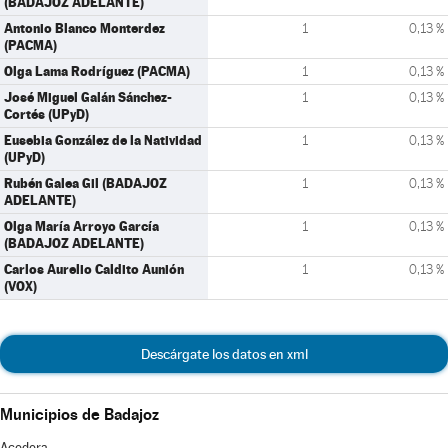
(BADAJOZ ADELANTE)
Antonio Blanco Monterdez
1
0,13 %
(PACMA)
Olga Lama Rodríguez (PACMA)
1
0,13 %
José Miguel Galán Sánchez-
1
0,13 %
Cortés (UPyD)
Eusebia González de la Natividad
1
0,13 %
(UPyD)
Rubén Galea Gil (BADAJOZ
1
0,13 %
ADELANTE)
Olga María Arroyo García
1
0,13 %
(BADAJOZ ADELANTE)
Carlos Aurelio Caldito Aunión
1
0,13 %
(VOX)
Descárgate los datos en xml
Municipios de Badajoz
Acedera