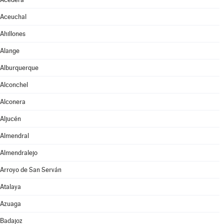
Aceuchal
Ahillones
Alange
Alburquerque
Alconchel
Alconera
Aljucén
Almendral
Almendralejo
Arroyo de San Serván
Atalaya
Azuaga
Badajoz