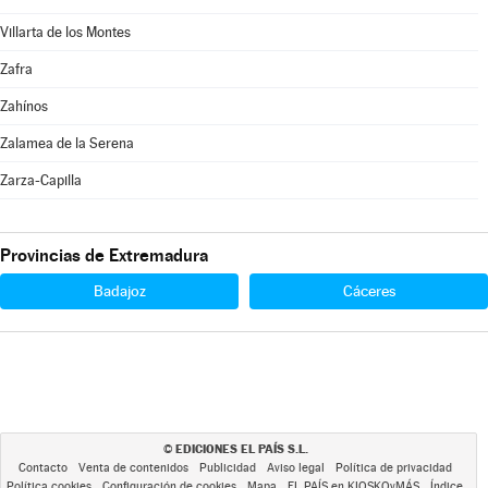
Villarta de los Montes
Zafra
Zahínos
Zalamea de la Serena
Zarza-Capilla
Provincias de Extremadura
Badajoz
Cáceres
EDICIONES EL PAÍS S.L.
©
Contacto
Venta de contenidos
Publicidad
Aviso legal
Política de privacidad
Política cookies
Configuración de cookies
Mapa
EL PAÍS en KIOSKOyMÁS
Índice