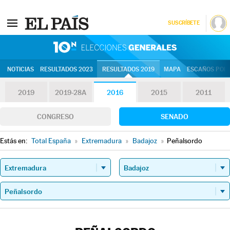
SUSCRÍBETE
10N | Eleccion
NOTICIAS
RESULTADOS 2023
RESULTADOS 2019
MAPA
ESCAÑOS POR 
2019
2019-28A
2016
2015
2011
CONGRESO
SENADO
Estás en:
Total España
»
Extremadura
»
Badajoz
»
Peñalsordo