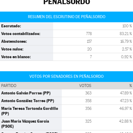
PEÑALSORDO
RESUMEN DEL ESCRUTINIO DE PEÑALSORDO
Escrutado:
100 %
Votos contabilizados:
778
83,21 %
Abstenciones:
157
16,79 %
Votos nulos:
20
2,57 %
Votos en blanco:
7
0,92 %
VOTOS POR SENADORES EN PEÑALSORDO
PARTIDO
VOTOS
%
Antonio Galván Porras (PP)
363
47,89 %
Antonio González Torres (PP)
358
47,23 %
María Teresa Tortonda Gordillo
356
46,97 %
(PP)
Juan María Vázquez García
325
42,88 %
(PSOE)